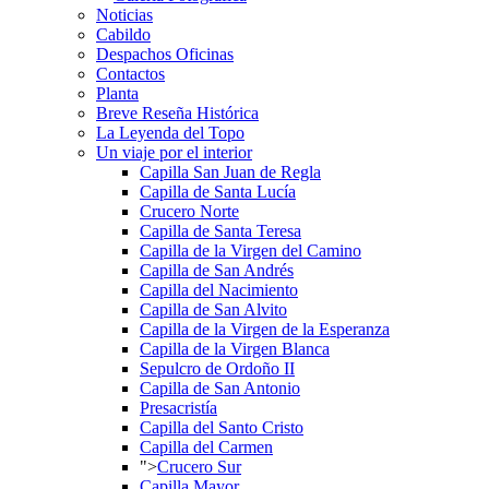
Noticias
Cabildo
Despachos Oficinas
Contactos
Planta
Breve Reseña Histórica
La Leyenda del Topo
Un viaje por el interior
Capilla San Juan de Regla
Capilla de Santa Lucía
Crucero Norte
Capilla de Santa Teresa
Capilla de la Virgen del Camino
Capilla de San Andrés
Capilla del Nacimiento
Capilla de San Alvito
Capilla de la Virgen de la Esperanza
Capilla de la Virgen Blanca
Sepulcro de Ordoño II
Capilla de San Antonio
Presacristía
Capilla del Santo Cristo
Capilla del Carmen
">
Crucero Sur
Capilla Mayor