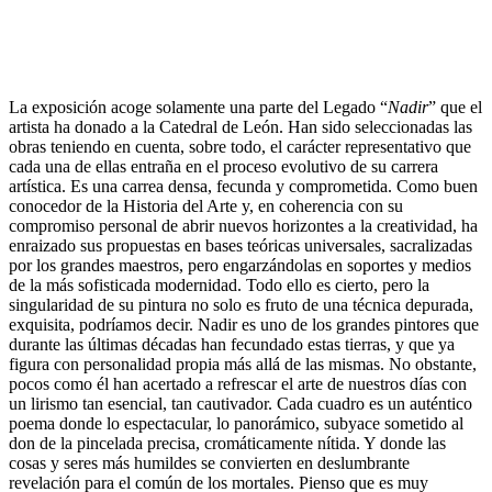
La exposición acoge solamente una parte del Legado “
Nadir
” que el
artista ha donado a la Catedral de León. Han sido seleccionadas las
obras teniendo en cuenta, sobre todo, el carácter representativo que
cada una de ellas entraña en el proceso evolutivo de su carrera
artística. Es una carrea densa, fecunda y comprometida. Como buen
conocedor de la Historia del Arte y, en coherencia con su
compromiso personal de abrir nuevos horizontes a la creatividad, ha
enraizado sus propuestas en bases teóricas universales, sacralizadas
por los grandes maestros, pero engarzándolas en soportes y medios
de la más sofisticada modernidad. Todo ello es cierto, pero la
singularidad de su pintura no solo es fruto de una técnica depurada,
exquisita, podríamos decir. Nadir es uno de los grandes pintores que
durante las últimas décadas han fecundado estas tierras, y que ya
figura con personalidad propia más allá de las mismas. No obstante,
pocos como él han acertado a refrescar el arte de nuestros días con
un lirismo tan esencial, tan cautivador. Cada cuadro es un auténtico
poema donde lo espectacular, lo panorámico, subyace sometido al
don de la pincelada precisa, cromáticamente nítida. Y donde las
cosas y seres más humildes se convierten en deslumbrante
revelación para el común de los mortales. Pienso que es muy