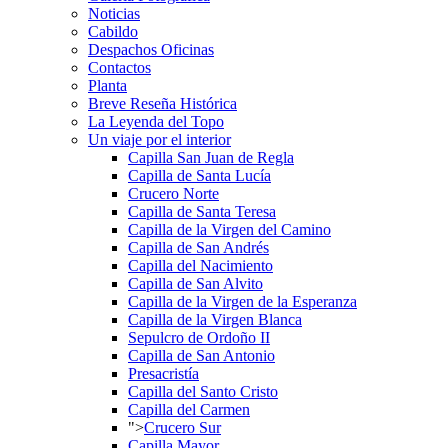
Noticias
Cabildo
Despachos Oficinas
Contactos
Planta
Breve Reseña Histórica
La Leyenda del Topo
Un viaje por el interior
Capilla San Juan de Regla
Capilla de Santa Lucía
Crucero Norte
Capilla de Santa Teresa
Capilla de la Virgen del Camino
Capilla de San Andrés
Capilla del Nacimiento
Capilla de San Alvito
Capilla de la Virgen de la Esperanza
Capilla de la Virgen Blanca
Sepulcro de Ordoño II
Capilla de San Antonio
Presacristía
Capilla del Santo Cristo
Capilla del Carmen
">
Crucero Sur
Capilla Mayor