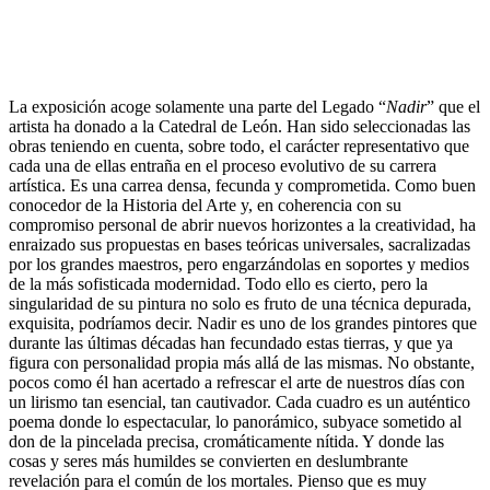
La exposición acoge solamente una parte del Legado “
Nadir
” que el
artista ha donado a la Catedral de León. Han sido seleccionadas las
obras teniendo en cuenta, sobre todo, el carácter representativo que
cada una de ellas entraña en el proceso evolutivo de su carrera
artística. Es una carrea densa, fecunda y comprometida. Como buen
conocedor de la Historia del Arte y, en coherencia con su
compromiso personal de abrir nuevos horizontes a la creatividad, ha
enraizado sus propuestas en bases teóricas universales, sacralizadas
por los grandes maestros, pero engarzándolas en soportes y medios
de la más sofisticada modernidad. Todo ello es cierto, pero la
singularidad de su pintura no solo es fruto de una técnica depurada,
exquisita, podríamos decir. Nadir es uno de los grandes pintores que
durante las últimas décadas han fecundado estas tierras, y que ya
figura con personalidad propia más allá de las mismas. No obstante,
pocos como él han acertado a refrescar el arte de nuestros días con
un lirismo tan esencial, tan cautivador. Cada cuadro es un auténtico
poema donde lo espectacular, lo panorámico, subyace sometido al
don de la pincelada precisa, cromáticamente nítida. Y donde las
cosas y seres más humildes se convierten en deslumbrante
revelación para el común de los mortales. Pienso que es muy