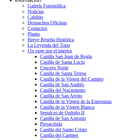
Información
Galería Fotográfica
Noticias
Cabildo
Despachos Oficinas
Contactos
Planta
Breve Reseña Histórica
La Leyenda del Topo
Un viaje por el interior
Capilla San Juan de Regla
Capilla de Santa Lucía
Crucero Norte
Capilla de Santa Teresa
Capilla de la Virgen del Camino
Capilla de San Andrés
Capilla del Nacimiento
Capilla de San Alvito
Capilla de la Virgen de la Esperanza
Capilla de la Virgen Blanca
Sepulcro de Ordoño II
Capilla de San Antonio
Presacristía
Capilla del Santo Cristo
Capilla del Carmen