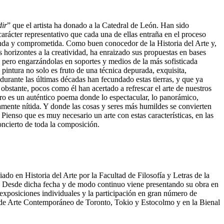
ir
” que el artista ha donado a la Catedral de León. Han sido
carácter representativo que cada una de ellas entraña en el proceso
ecunda y comprometida. Como buen conocedor de la Historia del Arte y,
horizontes a la creatividad, ha enraizado sus propuestas en bases
s, pero engarzándolas en soportes y medios de la más sofisticada
 pintura no solo es fruto de una técnica depurada, exquisita,
durante las últimas décadas han fecundado estas tierras, y que ya
obstante, pocos como él han acertado a refrescar el arte de nuestros
dro es un auténtico poema donde lo espectacular, lo panorámico,
amente nítida. Y donde las cosas y seres más humildes se convierten
Pienso que es muy necesario un arte con estas características, en las
concierto de toda la composición.
do en Historia del Arte por la Facultad de Filosofía y Letras de la
 Desde dicha fecha y de modo continuo viene presentando su obra en
 exposiciones individuales y la participación en gran número de
al de Arte Contemporáneo de Toronto, Tokio y Estocolmo y en la Bienal