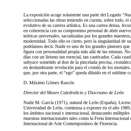
La exposición acoge solamente una parte del Legado “
Nad
seleccionadas las obras teniendo en cuenta, sobre todo, el 
evolutivo de su carrera artística. Es una carrea densa, f
en coherencia con su compromiso personal de abrir nuevos 
teóricas universales, sacralizadas por los grandes maestro
modernidad. Todo ello es cierto, pero la singularidad de su
podríamos decir. Nadir es uno de los grandes pintores que 
figura con personalidad propia más allá de las mismas. No 
días con un lirismo tan esencial, tan cautivador. Cada cua
subyace sometido al don de la pincelada precisa, cromátic
en deslumbrante revelación para el común de los mortales. 
que, por otra parte, el “ego” queda diluido en el sublime 
D. Máximo Gómez Rascón
Director del Museo Catedralicio y Diocesano de León
Nadir M. García (1971), natural de León (España), Licencia
Universidad de León, comienza a exponer en el año 1989.
los ámbitos nacional e internacional, destacando múltiples
muestras internacionales tales como la Feria Internacion
Internacional de Arte Contemporáneo de Florencia.