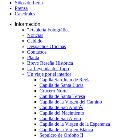
Sitios de León
Prensa
Catedrales
Información
">
Galería Fotográfica
Noticias
Cabildo
Despachos Oficinas
Contactos
Planta
Breve Reseña Histórica
La Leyenda del Topo
Un viaje por el interior
Capilla San Juan de Regla
Capilla de Santa Lucía
Crucero Norte
Capilla de Santa Teresa
Capilla de la Virgen del Camino
Capilla de San Andrés
Capilla del Nacimiento
Capilla de San Alvito
Capilla de la Virgen de la Esperanza
Capilla de la Virgen Blanca
Sepulcro de Ordoño II