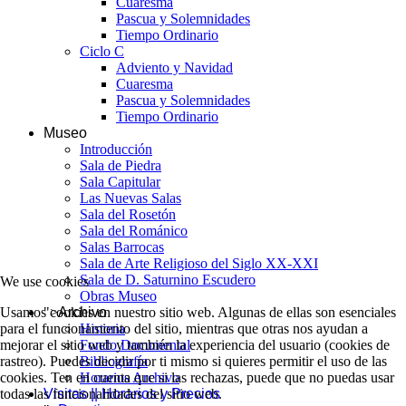
Cuaresma
Pascua y Solemnidades
Tiempo Ordinario
Ciclo C
Adviento y Navidad
Cuaresma
Pascua y Solemnidades
Tiempo Ordinario
Museo
Introducción
Sala de Piedra
Sala Capitular
Las Nuevas Salas
Sala del Rosetón
Sala del Románico
Salas Barrocas
Sala de Arte Religioso del Siglo XX-XXI
Sala de D. Saturnino Escudero
We use cookies
Obras Museo
">
Archivo
Usamos cookies en nuestro sitio web. Algunas de ellas son esenciales
Historia
para el funcionamiento del sitio, mientras que otras nos ayudan a
Fondo Documental
mejorar el sitio web y también la experiencia del usuario (cookies de
Bibliografía
rastreo). Puedes decidir por ti mismo si quieres permitir el uso de las
Horarios Archivo
cookies. Ten en cuenta que si las rechazas, puede que no puedas usar
Visitas || Horarios y Precios
todas las funcionalidades del sitio web.