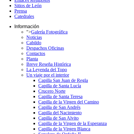
Enlaces Religiosos
Sitios de León
Prensa
Catedrales
Información
">
Galería Fotográfica
Noticias
Cabildo
Despachos Oficinas
Contactos
Planta
Breve Reseña Histórica
La Leyenda del Topo
Un viaje por el interior
Capilla San Juan de Regla
Capilla de Santa Lucía
Crucero Norte
Capilla de Santa Teresa
Capilla de la Virgen del Camino
Capilla de San Andrés
Capilla del Nacimiento
Capilla de San Alvito
Capilla de la Virgen de la Esperanza
Capilla de la Virgen Blanca