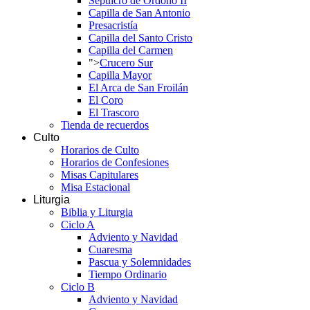
Sepulcro de Ordoño II
Capilla de San Antonio
Presacristía
Capilla del Santo Cristo
Capilla del Carmen
">
Crucero Sur
Capilla Mayor
El Arca de San Froilán
El Coro
El Trascoro
Tienda de recuerdos
Culto
Horarios de Culto
Horarios de Confesiones
Misas Capitulares
Misa Estacional
Liturgia
Biblia y Liturgia
Ciclo A
Adviento y Navidad
Cuaresma
Pascua y Solemnidades
Tiempo Ordinario
Ciclo B
Adviento y Navidad