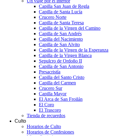
Un viaje por el interior
Capilla San Juan de Regla
Capilla de Santa Lucía
Crucero Norte
Capilla de Santa Teresa
Capilla de la Virgen del Camino
Capilla de San Andrés
Capilla del Nacimiento
Capilla de San Alvito
Capilla de la Virgen de la Esperanza
Capilla de la Virgen Blanca
Sepulcro de Ordoño II
Capilla de San Antonio
Presacristía
Capilla del Santo Cristo
Capilla del Carmen
Crucero Sur
Capilla Mayor
El Arca de San Froilán
El Coro
El Trascoro
Tienda de recuerdos
Culto
Horarios de Culto
Horarios de Confesiones