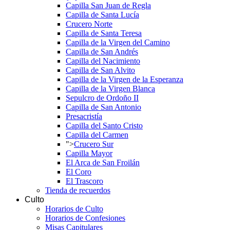
Capilla San Juan de Regla
Capilla de Santa Lucía
Crucero Norte
Capilla de Santa Teresa
Capilla de la Virgen del Camino
Capilla de San Andrés
Capilla del Nacimiento
Capilla de San Alvito
Capilla de la Virgen de la Esperanza
Capilla de la Virgen Blanca
Sepulcro de Ordoño II
Capilla de San Antonio
Presacristía
Capilla del Santo Cristo
Capilla del Carmen
">
Crucero Sur
Capilla Mayor
El Arca de San Froilán
El Coro
El Trascoro
Tienda de recuerdos
Culto
Horarios de Culto
Horarios de Confesiones
Misas Capitulares