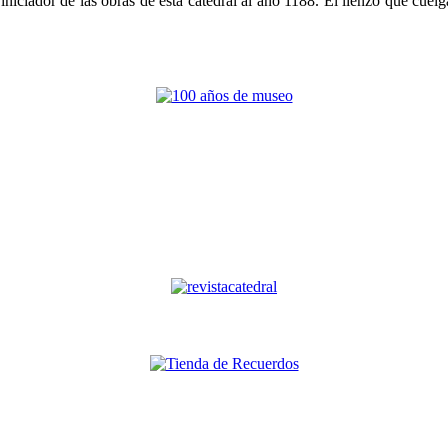
niciador de las obras de esta catedral al año 1188. El lienzo que cuelga