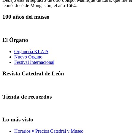
Debajo está el sepulcro de otro obispo, Manrique de Lara, que fue el i
leonés José de Mongastón, el año 1664.
100 años del museo
El Órgano
Organería KLAIS
Nuevo Órgano
Festival Internacional
Revista Catedral de León
Tienda de recuerdos
Lo más visto
Horarios y Precios Catedral y Museo