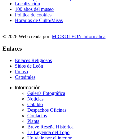
Localización
100 años del museo
Política de cookies
Horarios de Culto/Misas
© 2026 Web creada por:
MICROLEON Informática
Enlaces
Enlaces Religiosos
Sitios de León
Prensa
Catedrales
Información
Galería Fotográfica
Noticias
Cabildo
Despachos Oficinas
Contactos
Planta
Breve Reseña Histórica
La Leyenda del Topo
Un viaje por el interior