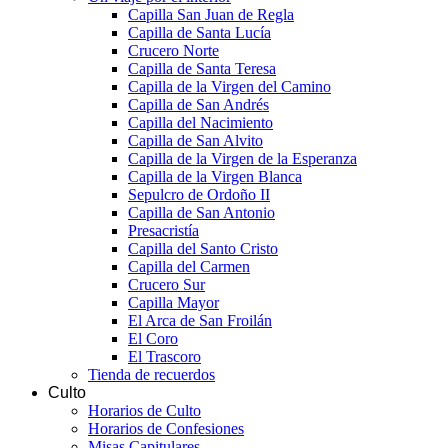
Capilla San Juan de Regla
Capilla de Santa Lucía
Crucero Norte
Capilla de Santa Teresa
Capilla de la Virgen del Camino
Capilla de San Andrés
Capilla del Nacimiento
Capilla de San Alvito
Capilla de la Virgen de la Esperanza
Capilla de la Virgen Blanca
Sepulcro de Ordoño II
Capilla de San Antonio
Presacristía
Capilla del Santo Cristo
Capilla del Carmen
Crucero Sur
Capilla Mayor
El Arca de San Froilán
El Coro
El Trascoro
Tienda de recuerdos
Culto
Horarios de Culto
Horarios de Confesiones
Misas Capitulares