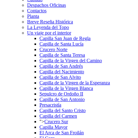
Despachos Oficinas
Contactos
Planta
Breve Reseña Histórica
La Leyenda del Topo
Un viaje por el interior
Capilla San Juan de Regla
Capilla de Santa Lucía
Crucero Norte
Capilla de Santa Teresa
Capilla de la Virgen del Camino
Capilla de San Andrés
Capilla del Nacimiento
Capilla de San Alvito
Capilla de la Virgen de la Esperanza
Capilla de la Virgen Blanca
Sepulcro de Ordoño II
Capilla de San Antonio
Presacristía
Capilla del Santo Cristo
Capilla del Carmen
">
Crucero Sur
Capilla Mayor
El Arca de San Froilán