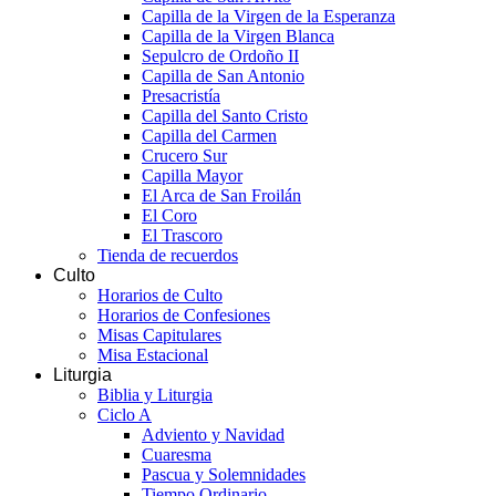
Capilla de la Virgen de la Esperanza
Capilla de la Virgen Blanca
Sepulcro de Ordoño II
Capilla de San Antonio
Presacristía
Capilla del Santo Cristo
Capilla del Carmen
Crucero Sur
Capilla Mayor
El Arca de San Froilán
El Coro
El Trascoro
Tienda de recuerdos
Culto
Horarios de Culto
Horarios de Confesiones
Misas Capitulares
Misa Estacional
Liturgia
Biblia y Liturgia
Ciclo A
Adviento y Navidad
Cuaresma
Pascua y Solemnidades
Tiempo Ordinario