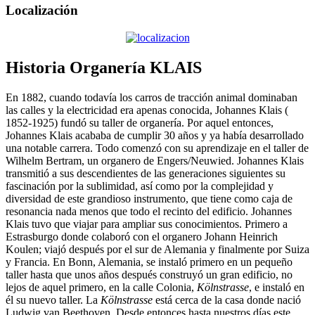
Localización
Historia Organería KLAIS
En 1882, cuando todavía los carros de tracción animal dominaban
las calles y la electricidad era apenas conocida, Johannes Klais (
1852-1925) fundó su taller de organería. Por aquel entonces,
Johannes Klais acababa de cumplir 30 años y ya había desarrollado
una notable carrera. Todo comenzó con su aprendizaje en el taller de
Wilhelm Bertram, un organero de Engers/Neuwied. Johannes Klais
transmitió a sus descendientes de las generaciones siguientes su
fascinación por la sublimidad, así como por la complejidad y
diversidad de este grandioso instrumento, que tiene como caja de
resonancia nada menos que todo el recinto del edificio. Johannes
Klais tuvo que viajar para ampliar sus conocimientos. Primero a
Estrasburgo donde colaboró con el organero Johann Heinrich
Koulen; viajó después por el sur de Alemania y finalmente por Suiza
y Francia. En Bonn, Alemania, se instaló primero en un pequeño
taller hasta que unos años después construyó un gran edificio, no
lejos de aquel primero, en la calle Colonia,
Kölnstrasse
, e instaló en
él su nuevo taller. La
Kölnstrasse
está cerca de la casa donde nació
Ludwig van Beethoven. Desde entonces hasta nuestros días este