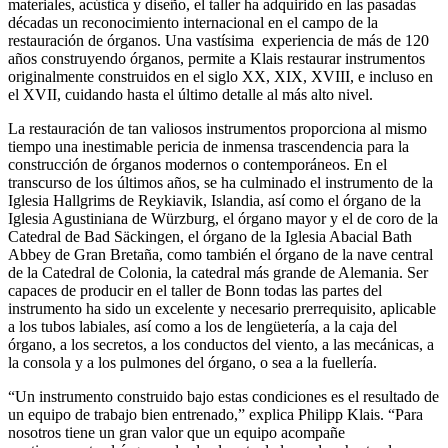
materiales, acústica y diseño, el taller ha adquirido en las pasadas
décadas un reconocimiento internacional en el campo de la
restauración de órganos. Una vastísima experiencia de más de 120
años construyendo órganos, permite a Klais restaurar instrumentos
originalmente construidos en el siglo XX, XIX, XVIII, e incluso en
el XVII, cuidando hasta el último detalle al más alto nivel.
La restauración de tan valiosos instrumentos proporciona al mismo
tiempo una inestimable pericia de inmensa trascendencia para la
construcción de órganos modernos o contemporáneos. En el
transcurso de los últimos años, se ha culminado el instrumento de la
Iglesia Hallgrims de Reykiavik, Islandia, así como el órgano de la
Iglesia Agustiniana de Würzburg, el órgano mayor y el de coro de la
Catedral de Bad Säckingen, el órgano de la Iglesia Abacial Bath
Abbey de Gran Bretaña, como también el órgano de la nave central
de la Catedral de Colonia, la catedral más grande de Alemania. Ser
capaces de producir en el taller de Bonn todas las partes del
instrumento ha sido un excelente y necesario prerrequisito, aplicable
a los tubos labiales, así como a los de lengüetería, a la caja del
órgano, a los secretos, a los conductos del viento, a las mecánicas, a
la consola y a los pulmones del órgano, o sea a la fuellería.
“Un instrumento construido bajo estas condiciones es el resultado de
un equipo de trabajo bien entrenado,” explica
Philipp Klais
. “Para
nosotros tiene un gran valor que un equipo acompañe