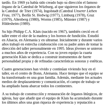
tardío. En 1969 ya había sido creado bajo su dirección el famoso
órgano de la Catedral de Wüzburg, al que siguieron los órganos de
la Catedral de Trier (1974), Ingolstadt (Catedral
Unserer Lieben
Frau
, 1977), Berlín St. Hedwig (1977), Limburg (1978), Graz
(1979), Altenberg (1980), Worms (1985), Münster (1987) y
Hildesheim (1989).
Su hijo Philipp C.A. Klais (nacido en 1967), también creció en el
taller entre el olor de la madera y los hornos de fundición. Estudió
en Alsacia, en Alemania y en ultramar. Inicialmente y durante varios
años trabajó en estrecha colaboración con su padre antes de tomar la
dirección del taller personalmente en 1995. Ideas jóvenes se unieron
a muchos años de experiencia. Con su joven equipo la cuarta
generación Klais se dedica a construir instrumentos de fuerte
personalidad propia y de refinadas características sonoras y estéticas.
Cuatro generaciones han vivido y continúan viviendo hoy en el
taller, en el centro de Bonn, Alemania. Hace tiempo que el equipo se
ha transformado en una gran familia. Además, mediante los actuales
medios de desplazamiento y comunicación, el campo de trabajo se
ha ampliado hasta abarcar todos los continentes.
A su trabajo de construcción y restauración de órganos litúrgicos, de
iglesia, hay que añadir que el equipo de Klais ha acumulado durante
los últimos años una gran riqueza de experiencia y reputación a