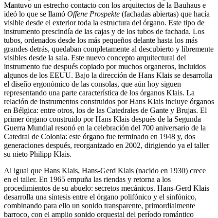
Mantuvo un estrecho contacto con los arquitectos de la Bauhaus e
ideó lo que se llamó
Offene Prospekte
(fachadas abiertas) que hacía
visible desde el exterior toda la estructura del órgano. Este tipo de
instrumento prescindía de las cajas y de los tubos de fachada. Los
tubos, ordenados desde los más pequeños delante hasta los más
grandes detrás, quedaban completamente al descubierto y libremente
visibles desde la sala. Este nuevo concepto arquitectural del
instrumento fue después copiado por muchos organeros, incluidos
algunos de los EEUU. Bajo la dirección de Hans Klais se desarrolla
el diseño ergonómico de las consolas, que aún hoy siguen
representando una parte característica de los órganos Klais. La
relación de instrumentos construidos por Hans Klais incluye órganos
en Bélgica: entre otros, los de las Catedrales de Gante y Brujas. El
primer órgano construido por Hans Klais después de la Segunda
Guerra Mundial resonó en la celebración del 700 aniversario de la
Catedral de Colonia: este órgano fue terminado en 1948 y, dos
generaciones después, reorganizado en 2002, dirigiendo ya el taller
su nieto
Philipp Klais
.
Al igual que Hans Klais, Hans-Gerd Klais (nacido en 1930) crece
en el taller. En 1965 empuña las riendas y retorna a los
procedimientos de su abuelo: secretos mecánicos. Hans-Gerd Klais
desarrolla una síntesis entre el órgano polifónico y el sinfónico,
combinando para ello un sonido transparente, primordialmente
barroco, con el amplio sonido orquestal del período romántico