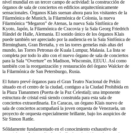
nivel mundial en un tercer campo de actividad: la construcción de
órganos de sala de conciertos en edificios arquitectónicamente
sensacionales. Órganos Klais suenan ahora para los visitantes de la
Filarmónica de Munich, la Filarmónica de Colonia, la nueva
Filarmónica “Megaron” de Atenas, la nueva Sala Sinfónica de
Kyoto, Japón, la Filarmónica de Cracovia y la Sala Georg Friedrich
Händel de Halle, Alemania. El sonido único de los órganos Klais
puede también ser apreciado por la audiencia en la Sala Sinfónica de
Birmingham, Gran Bretaña, y en las torres gemelas más altas del
mundo, las Torres Petronas de Kuala Lumpur, Malasia. La lista se
completa por todo lo alto con el nuevo órgano de sala de conciertos
para la Sala “Overture” en Madison, Wisconsin, EEUU. Así como
también con la reorganización y restauración del órgano Walcker de
la Filarmónica de San Petersburgo, Rusia.
El futuro prevé órganos para el Gran Teatro Nacional de Pekín:
situado en el centro de la ciudad, contiguo a la Ciudad Prohibida en
la Plaza Tiananmen (Puerta de la Paz Celestial); una imponente
estructura de cristal está siendo construida para esta sala de
conciertos extraordinaria. En Caracas, un órgano Klais nuevo de
sala de conciertos acompañará la joven orquesta de Venezuela, un
proyecto de orquesta especialmente brillante, bajo los auspicios de
Sir Simon Rattle.
Sólidamente fundamentado en el conocimiento exhaustivo de