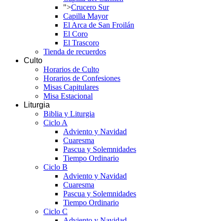
">
Crucero Sur
Capilla Mayor
El Arca de San Froilán
El Coro
El Trascoro
Tienda de recuerdos
Culto
Horarios de Culto
Horarios de Confesiones
Misas Capitulares
Misa Estacional
Liturgia
Biblia y Liturgia
Ciclo A
Adviento y Navidad
Cuaresma
Pascua y Solemnidades
Tiempo Ordinario
Ciclo B
Adviento y Navidad
Cuaresma
Pascua y Solemnidades
Tiempo Ordinario
Ciclo C
Adviento y Navidad