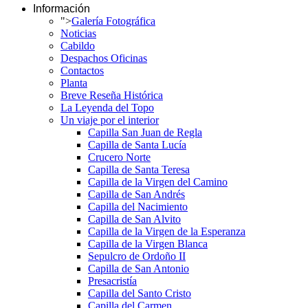
Información
">
Galería Fotográfica
Noticias
Cabildo
Despachos Oficinas
Contactos
Planta
Breve Reseña Histórica
La Leyenda del Topo
Un viaje por el interior
Capilla San Juan de Regla
Capilla de Santa Lucía
Crucero Norte
Capilla de Santa Teresa
Capilla de la Virgen del Camino
Capilla de San Andrés
Capilla del Nacimiento
Capilla de San Alvito
Capilla de la Virgen de la Esperanza
Capilla de la Virgen Blanca
Sepulcro de Ordoño II
Capilla de San Antonio
Presacristía
Capilla del Santo Cristo
Capilla del Carmen