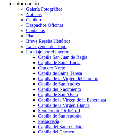
Información
Galería Fotográfica
Noticias
Cabildo
Despachos Oficinas
Contactos
Planta
Breve Reseña Histórica
La Leyenda del Topo
Un viaje por el interior
Capilla San Juan de Regla
Capilla de Santa Lucía
Crucero Norte
Capilla de Santa Teresa
Capilla de la Virgen del Camino
Capilla de San Andrés
Capilla del Nacimiento
Capilla de San Alvito
Capilla de la Virgen de la Esperanza
Capilla de la Virgen Blanca
Sepulcro de Ordoño II
Capilla de San Antonio
Presacristía
Capilla del Santo Cristo
Capilla del Carmen