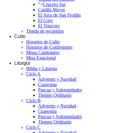
">
Crucero Sur
Capilla Mayor
El Arca de San Froilán
El Coro
El Trascoro
Tienda de recuerdos
Culto
Horarios de Culto
Horarios de Confesiones
Misas Capitulares
Misa Estacional
Liturgia
Biblia y Liturgia
Ciclo A
Adviento y Navidad
Cuaresma
Pascua y Solemnidades
Tiempo Ordinario
Ciclo B
Adviento y Navidad
Cuaresma
Pascua y Solemnidades
Tiempo Ordinario
Ciclo C
Adviento y Navidad