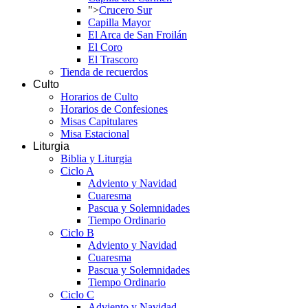
">
Crucero Sur
Capilla Mayor
El Arca de San Froilán
El Coro
El Trascoro
Tienda de recuerdos
Culto
Horarios de Culto
Horarios de Confesiones
Misas Capitulares
Misa Estacional
Liturgia
Biblia y Liturgia
Ciclo A
Adviento y Navidad
Cuaresma
Pascua y Solemnidades
Tiempo Ordinario
Ciclo B
Adviento y Navidad
Cuaresma
Pascua y Solemnidades
Tiempo Ordinario
Ciclo C
Adviento y Navidad