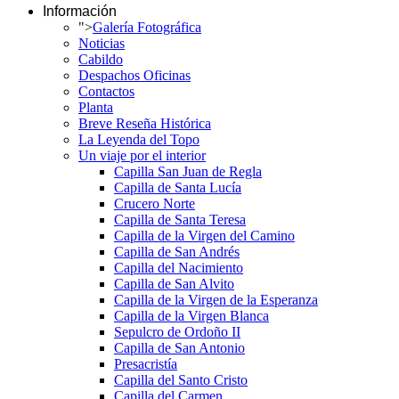
Información
">
Galería Fotográfica
Noticias
Cabildo
Despachos Oficinas
Contactos
Planta
Breve Reseña Histórica
La Leyenda del Topo
Un viaje por el interior
Capilla San Juan de Regla
Capilla de Santa Lucía
Crucero Norte
Capilla de Santa Teresa
Capilla de la Virgen del Camino
Capilla de San Andrés
Capilla del Nacimiento
Capilla de San Alvito
Capilla de la Virgen de la Esperanza
Capilla de la Virgen Blanca
Sepulcro de Ordoño II
Capilla de San Antonio
Presacristía
Capilla del Santo Cristo
Capilla del Carmen