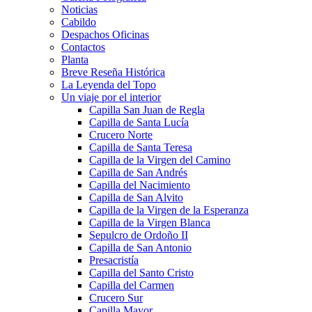
Noticias
Cabildo
Despachos Oficinas
Contactos
Planta
Breve Reseña Histórica
La Leyenda del Topo
Un viaje por el interior
Capilla San Juan de Regla
Capilla de Santa Lucía
Crucero Norte
Capilla de Santa Teresa
Capilla de la Virgen del Camino
Capilla de San Andrés
Capilla del Nacimiento
Capilla de San Alvito
Capilla de la Virgen de la Esperanza
Capilla de la Virgen Blanca
Sepulcro de Ordoño II
Capilla de San Antonio
Presacristía
Capilla del Santo Cristo
Capilla del Carmen
Crucero Sur
Capilla Mayor