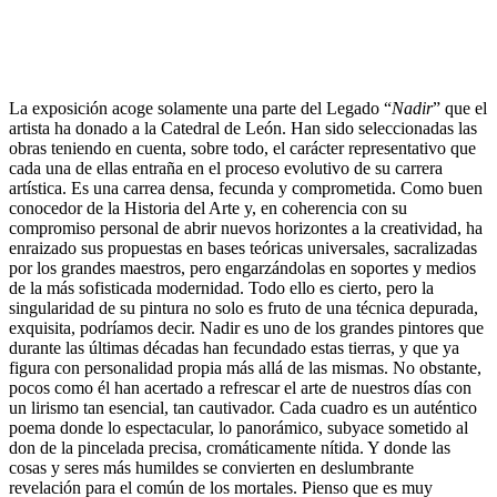
La exposición acoge solamente una parte del Legado “
Nadir
” que el
artista ha donado a la Catedral de León. Han sido seleccionadas las
obras teniendo en cuenta, sobre todo, el carácter representativo que
cada una de ellas entraña en el proceso evolutivo de su carrera
artística. Es una carrea densa, fecunda y comprometida. Como buen
conocedor de la Historia del Arte y, en coherencia con su
compromiso personal de abrir nuevos horizontes a la creatividad, ha
enraizado sus propuestas en bases teóricas universales, sacralizadas
por los grandes maestros, pero engarzándolas en soportes y medios
de la más sofisticada modernidad. Todo ello es cierto, pero la
singularidad de su pintura no solo es fruto de una técnica depurada,
exquisita, podríamos decir. Nadir es uno de los grandes pintores que
durante las últimas décadas han fecundado estas tierras, y que ya
figura con personalidad propia más allá de las mismas. No obstante,
pocos como él han acertado a refrescar el arte de nuestros días con
un lirismo tan esencial, tan cautivador. Cada cuadro es un auténtico
poema donde lo espectacular, lo panorámico, subyace sometido al
don de la pincelada precisa, cromáticamente nítida. Y donde las
cosas y seres más humildes se convierten en deslumbrante
revelación para el común de los mortales. Pienso que es muy