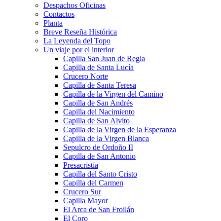
Despachos Oficinas
Contactos
Planta
Breve Reseña Histórica
La Leyenda del Topo
Un viaje por el interior
Capilla San Juan de Regla
Capilla de Santa Lucía
Crucero Norte
Capilla de Santa Teresa
Capilla de la Virgen del Camino
Capilla de San Andrés
Capilla del Nacimiento
Capilla de San Alvito
Capilla de la Virgen de la Esperanza
Capilla de la Virgen Blanca
Sepulcro de Ordoño II
Capilla de San Antonio
Presacristía
Capilla del Santo Cristo
Capilla del Carmen
Crucero Sur
Capilla Mayor
El Arca de San Froilán
El Coro