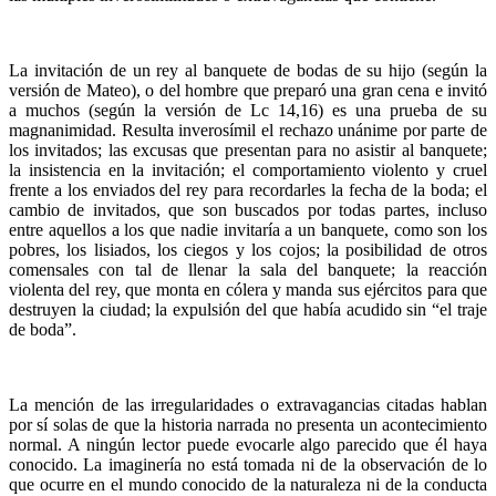
La invitación de un rey al banquete de bodas de su hijo (según la
versión de Mateo), o del hombre que preparó una gran cena e invitó
a muchos (según la versión de Lc 14,16) es una prueba de su
magnanimidad. Resulta inverosímil el rechazo unánime por parte de
los invitados; las excusas que presentan para no asistir al banquete;
la insistencia en la invitación; el comportamiento violento y cruel
frente a los enviados del rey para recordarles la fecha de la boda; el
cambio de invitados, que son buscados por todas partes, incluso
entre aquellos a los que nadie invitaría a un banquete, como son los
pobres, los lisiados, los ciegos y los cojos; la posibilidad de otros
comensales con tal de llenar la sala del banquete; la reacción
violenta del rey, que monta en cólera y manda sus ejércitos para que
destruyen la ciudad; la expulsión del que había acudido sin “el traje
de boda”.
La mención de las irregularidades o extravagancias citadas hablan
por sí solas de que la historia narrada no presenta un acontecimiento
normal. A ningún lector puede evocarle algo parecido que él haya
conocido. La imaginería no está tomada ni de la observación de lo
que ocurre en el mundo conocido de la naturaleza ni de la conducta