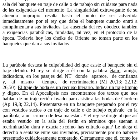
sala del banquete en traje de calle o de trabajo sin cuidarse para nada
de las exigencias del momento. La singularidad extravagante de su
atuendo impropio resalta hasta el punto de ser advertida
inmediatamente por el rey que daba el banquete cuando entró a
cumplimentar a sus invitados. La ausencia del rey obedece también
a exigencias parabólicas, fundadas, tal vez, en el protocolo de la
época. Todavía hoy los
cheiks
de Oriente no toman parte en los
banquetes que dan a sus invitados.
La parábola destaca la culpabilidad del que asiste al banquete sin el
traje debido. El rey se dirige a él con la palabra
ètaire
, amigo,
indicadora, en los pasajes del NT donde aparece, de confianza
y, al mismo tiempo, de recriminación (Mt 20,13; 22,12;
26,50).
El traje de boda es un recurso literario. Indica un traje limpio
y digno
. En el Apocalipsis nos encontramos dos textos que nos
hablan de un traje recién lavado para asistir a las bodas de Cordero
(Ap 19,8; 22,14). Presentarse en un banquete preparado por el rey
con vestidos sucios o en traje de calle o de trabajo equivale, en la
parábola, a un crimen de lesa majestad. Y el rey se dirige al que así
estaba vestido en la sala del festín en términos que suenan a
recriminación dura y exacta.: ¿cómo has entrado aquí? Le niega el
derecho a sentarse entre sus invitados, precisamente por no haberse
presentado cuidadosamente preparado. Ciertamente que él, como los