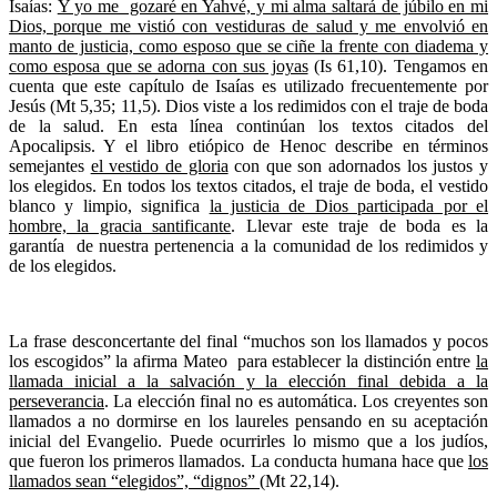
Isaías:
Y yo me gozaré en Yahvé, y mi alma saltará de júbilo en mi
Dios, porque me vistió con vestiduras de salud y me envolvió en
manto de justicia, como esposo que se ciñe la frente con diadema y
como esposa que se adorna con sus joyas
(Is 61,10). Tengamos en
cuenta que este capítulo de Isaías es utilizado frecuentemente por
Jesús (Mt 5,35; 11,5). Dios viste a los redimidos con el traje de boda
de la salud. En esta línea continúan los textos citados del
Apocalipsis. Y el libro etiópico de Henoc describe en términos
semejantes
el vestido de gloria
con que son adornados los justos y
los elegidos. En todos los textos citados, el traje de boda, el vestido
blanco y limpio, significa
la justicia de Dios participada por el
hombre, la gracia santificante
. Llevar este traje de boda es la
garantía de nuestra pertenencia a la comunidad de los redimidos y
de los elegidos.
La frase desconcertante del final “muchos son los llamados y pocos
los escogidos” la afirma Mateo para establecer la distinción entre
la
llamada inicial a la salvación y la elección final debida a la
perseverancia
. La elección final no es automática. Los creyentes son
llamados a no dormirse en los laureles pensando en su aceptación
inicial del Evangelio. Puede ocurrirles lo mismo que a los judíos,
que fueron los primeros llamados. La conducta humana hace que
los
llamados sean “elegidos”, “dignos”
(Mt 22,14).