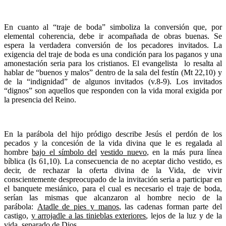
En cuanto al “traje de boda” simboliza la conversión que, por
elemental coherencia, debe ir acompañada de obras buenas. Se
espera la verdadera conversión de los pecadores invitados. La
exigencia del traje de boda es una condición para los paganos y una
amonestación seria para los cristianos. El evangelista lo resalta al
hablar de “buenos y malos” dentro de la sala del festín (Mt 22,10) y
de la “indignidad” de algunos invitados (v.8-9). Los invitados
“dignos” son aquellos que responden con la vida moral exigida por
la presencia del Reino.
En la parábola del hijo pródigo describe Jesús el perdón de los
pecados y la concesión de la vida divina que le es regalada al
hombre
bajo el símbolo del
vestido nuevo
, en la más pura línea
bíblica (Is 61,10). La consecuencia de no aceptar dicho vestido, es
decir, de rechazar la oferta divina de la Vida, de vivir
conscientemente despreocupado de la invitación seria a participar en
el banquete mesiánico, para el cual es necesario el traje de boda,
serían las mismas que alcanzaron al hombre necio de la
parábola:
Atadle de pies y manos
, las cadenas forman parte del
castigo,
y arrojadle a las tinieblas exteriores
, lejos de la luz y de la
vida, separado de Dios.