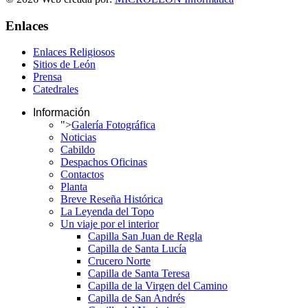
Enlaces
Enlaces Religiosos
Sitios de León
Prensa
Catedrales
Información
">
Galería Fotográfica
Noticias
Cabildo
Despachos Oficinas
Contactos
Planta
Breve Reseña Histórica
La Leyenda del Topo
Un viaje por el interior
Capilla San Juan de Regla
Capilla de Santa Lucía
Crucero Norte
Capilla de Santa Teresa
Capilla de la Virgen del Camino
Capilla de San Andrés