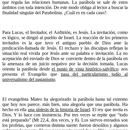
que regula las relaciones humanas. La parábola se sale de estos
ámbitos con toda intención. De este modo obliga al lector a buscar la
finalidad singular del Parabolista. ¿Cuál es en cada caso?.
Para Lucas, el Invitador, el Anfitrión, es Jesús. La invitación, como
es lógico, se dirigió al pueblo de Israel. La reacción de los primeros
invitados es la que tuvo el antiguo pueblo de Dios ante la
predicación-llamada de Jesús. El rechazo y las disculpas reflejan la
situación real vivida por Jesús ante su palabra e invitación. La no
aceptación del enviado de Dios se convierte dentro de la parábola en
la amenaza de un juicio negativo por la decisión tomada. Lucas
orienta la parábola desde
el punto de vista histórico-salvífico
: nos
presenta el Evangelio que
pasa del particularismo judío al
universalismo del paganismo
.
El evangelista Mateo ha alegorizado la parábola hasta tal extremo
que hoy nos parece, más bien, una alegoría que una parábola. Ha
hecho en ella
una síntesis de la historia de Israel
. El rey que invita es
Dios. Y lo hace con insistencia. Por tres veces se repite que “todo
está preparado” (Mt 22,4, dos veces, y 8). Los siervos enviados son
los profetas, que corrieron distinta suerte: fueron desoídos y algunos