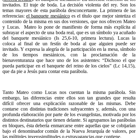
invitados. El traje de boda. La decisión violenta del rey. Son los
temas mayores de esta parábola desconcertante. La primera de las
referencias:
el banquete mesiánico
es el título que mejor sintetiza el
contenido de la misma en sus dos versiones, que nos ofrecen Mateo
y Lucas. Mateo lo pone de manifiesto de forma más explícita al
subrayar el aspecto de una boda real, que es un símbolo ya acuñado
del banquete mesiánico (Is 25,6-10, primera lectura). Lucas la
coloca al final de un festín de boda al que alguien puede ser
invitado. Y expresa la alegría de la participación en la mesa, símbolo
de los tiempos mesiánicos, con la proclamación de la
bienaventuranza que hace uno de los asistentes: “Dichoso el que
pueda participar en el banquete del reino de los cielos” (Lc 14,15),
que da pie a Jesús para contar esta parábola.
Tanto Mateo como Lucas nos cuentan la misma parábola. Sin
embargo, las diferencias entre ellos son tan grandes que resulta
difícil ofrecer una explicación razonable de las mismas. Debe
contarse con distintas tradiciones subyacentes y, además, con una
profunda elaboración por parte de los evangelistas, motivada por los
distintos destinatarios que tienen delante. Si agrupamos las parábolas
en bloques, ésta debería enmarcarse entre aquellas que se cobijarían
bajo el denominador común de la Nueva Jerarquía de valores, por
las múltiples inverosimilitudes o extravagancias que contiene.