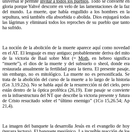
universal le permite
invitar a todos los pueblos
. Todo se convierte en
gloria porque Yahvé descorre en velo de las lamentaciones de la faz
del mundo. La muerte, que había engullido a los hombres en la
sepultura, será también ella absorbida o abolida. Dios enjugará todas
las lágrimas y eliminará todos los reproches de su pueblo que tanto
ha sufrido.
La noción de la abolición de la muerte aparece aquí como novedad
en el AT. El lenguaje es muy antiguo; probablemente deriva del mito
de la victoria de Baal sobre Mot (=
Moth
, en hebreo significa
“muerte”), el dios de la muerte y del subsuelo o sheol, donde era
restaurada anualmente la fertilidad para la tierra. El presente pasaje,
sin embargo, no es mitológico. La muerte no es personificada. Se
trata de la abolición del curso de la muerte a lo largo de la historia
(Gn 3,19.22s). No se habla aquí de la resurrección ni del cielo, pero
están dentro de la óptica profética (26,19). Este pasaje se convierte
en la infraestructura del NT que describe la victoria presente y futura
de Cristo resucitado sobre el “último enemigo” (1Co 15,26.54; Ap
21,4).
La imagen del banquete la desarrolla Jesús en el evangelio de hoy
(
tercera lectura
). El banquete mesiánico. La increíble reacción de los