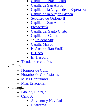
Capilla del Nacimiento
Capilla de San Alvito
Capilla de la Virgen de la Esperanza
Capilla de la Virgen Blanca
Sepulcro de Ordoño II
Capilla de San Antonio
Presacristía
Capilla del Santo Cristo
Capilla del Carmen
">
Crucero Sur
Capilla Mayor
El Arca de San Froilán
El Coro
El Trascoro
Tienda de recuerdos
Culto
Horarios de Culto
Horarios de Confesiones
Misas Capitulares
Misa Estacional
Liturgia
Biblia y Liturgia
Ciclo A
Adviento y Navidad
Cuaresma