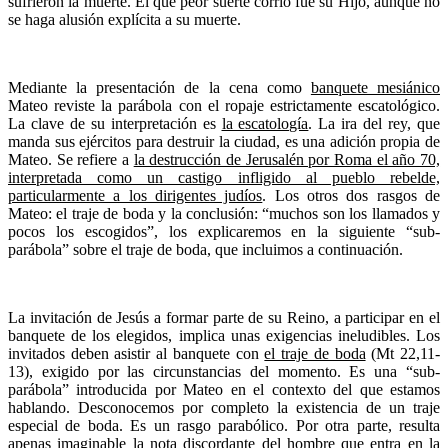
sufrieron la muerte. El que peor suerte corrió fue su Hijo, aunque no
se haga alusión explícita a su muerte.
Mediante la presentación de la cena como
banquete mesiánico
Mateo reviste la parábola con el ropaje estrictamente escatológico.
La clave de su interpretación es
la escatología
. La ira del rey, que
manda sus ejércitos para destruir la ciudad, es una adición propia de
Mateo. Se refiere a
la destrucción de Jerusalén por Roma el año 70,
interpretada como un castigo infligido al pueblo rebelde,
particularmente a los dirigentes judíos
. Los otros dos rasgos de
Mateo: el traje de boda y la conclusión: “muchos son los llamados y
pocos los escogidos”, los explicaremos en la siguiente “sub-
parábola” sobre el traje de boda, que incluimos a continuación.
La invitación de Jesús a formar parte de su Reino, a participar en el
banquete de los elegidos, implica unas exigencias ineludibles. Los
invitados deben asistir al banquete con
el traje de boda
(Mt 22,11-
13), exigido por las circunstancias del momento. Es una “sub-
parábola” introducida por Mateo en el contexto del que estamos
hablando. Desconocemos por completo la existencia de un traje
especial de boda. Es un rasgo parabólico. Por otra parte, resulta
apenas imaginable la nota discordante del hombre que entra en la