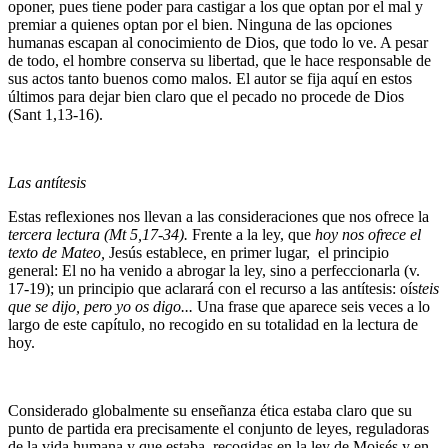
oponer, pues tiene poder para castigar a los que optan por el mal y
premiar a quienes optan por el bien. Ninguna de las opciones
humanas escapan al conocimiento de Dios, que todo lo ve. A pesar
de todo, el hombre conserva su libertad, que le hace responsable de
sus actos tanto buenos como malos. El autor se fija aquí en estos
últimos para dejar bien claro que el pecado no procede de Dios
(Sant 1,13-16).
Las antítesis
Estas reflexiones nos llevan a las consideraciones que nos ofrece la
tercera lectura (Mt 5,17-34).
Frente a la ley, que
hoy nos ofrece el
texto de Mateo,
Jesús establece, en primer lugar, el principio
general: El no ha venido a abrogar la ley, sino a perfeccionarla (v.
17-19); un principio que aclarará con el recurso a las antítesis: oís
teis
que se dijo, pero yo os digo...
Una frase que aparece seis veces a lo
largo de este capítulo, no recogido en su totalidad en la lectura de
hoy.
Considerado globalmente su enseñanza ética estaba claro que su
punto de partida era precisamente el conjunto de leyes, reguladoras
de la vida humana y que estaba recogidas en la ley de Moisés y en