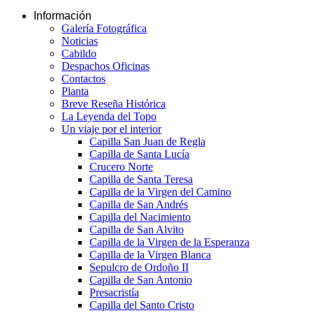
Información
Galería Fotográfica
Noticias
Cabildo
Despachos Oficinas
Contactos
Planta
Breve Reseña Histórica
La Leyenda del Topo
Un viaje por el interior
Capilla San Juan de Regla
Capilla de Santa Lucía
Crucero Norte
Capilla de Santa Teresa
Capilla de la Virgen del Camino
Capilla de San Andrés
Capilla del Nacimiento
Capilla de San Alvito
Capilla de la Virgen de la Esperanza
Capilla de la Virgen Blanca
Sepulcro de Ordoño II
Capilla de San Antonio
Presacristía
Capilla del Santo Cristo