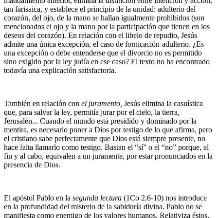
mandamiento anterior, elimina la distinción entre intención y acción,
tan farisaica, y establece el principio de la unidad: adulterio del
corazón, del ojo, de la mano se hallan igualmente prohibidos (son
mencionados el ojo y la mano por la participación que tienen en los
deseos del corazón). En relación con el libelo de repudio, Jesús
admite una única excepción, el caso de fornicación-adulterio. ¿Es
una excepción o debe entenderse que el divorcio no es permitido
sino exigido por la ley judía en ese caso? El texto no ha encontrado
todavía una explicación satisfactoria.
También en relación con
el juramento,
Jesús elimina la casuística
que, para salvar la ley, permitía jurar por el cielo, la tierra,
Jerusalén... Cuando el mundo está presidido y dominado por la
mentira, es necesario poner a Dios por testigo de lo que afirma, pero
el cristiano sabe perfectamente que Dios está siempre presente, no
hace falta llamarlo como testigo. Bastan el “sí” o el “no” porque, al
fin y al cabo, equivalen a un juramente, por estar pronunciados en la
presencia de Dios.
El apóstol Pablo en la
segunda lectura
(1Co 2.6-10) nos introduce
en la profundidad del misterio de la sabiduría divina. Pablo no se
manifiesta como enemigo de los valores humanos. Relativiza éstos,