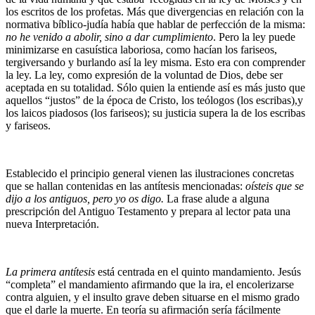
los escritos de los profetas. Más que divergencias en relación con la
normativa bíblico-judía había que hablar de perfección de la misma:
no he venido a abolir, sino a dar cumplimiento
. Pero la ley puede
minimizarse en casuística laboriosa, como hacían los fariseos,
tergiversando y burlando así la ley misma. Esto era con comprender
la ley. La ley, como expresión de la voluntad de Dios, debe ser
aceptada en su totalidad. Sólo quien la entiende así es más justo que
aquellos “justos” de la época de Cristo, los teólogos (los escribas),y
los laicos piadosos (los fariseos); su justicia supera la de los escribas
y fariseos.
Establecido el principio general vienen las ilustraciones concretas
que se hallan contenidas en las antítesis mencionadas:
oísteis que se
dijo a los antiguos, pero yo os digo.
La frase alude a alguna
prescripción del Antiguo Testamento y prepara al lector pata una
nueva Interpretación.
La primera antítesis
está centrada en el quinto mandamiento. Jesús
“completa” el mandamiento afirmando que la ira, el encolerizarse
contra alguien, y el insulto grave deben situarse en el mismo grado
que el darle la muerte. En teoría su afirmación sería fácilmente