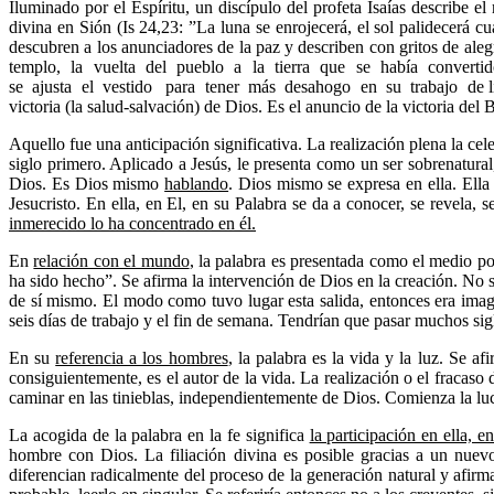
Iluminado por el Espíritu, un discípulo del profeta Isaías describe el 
divina en Sión (Is 24,23: ”La luna se enrojecerá, el sol palidecerá 
descubren a los anunciadores de la paz y describen con gritos de alegr
templo, la vuelta del pueblo a la tierra que se había conve
se ajusta el vestido para tener más desahogo en su trabajo de liberta
victoria (la salud-salvación) de Dios. Es el anuncio de la victoria del 
Aquello fue una anticipación significativa. La realización plena la c
siglo primero. Aplicado a Jesús, le presenta como un ser sobrenatural,
Dios. Es Dios mismo
hablando
. Dios mismo se expresa en ella. Ella
Jesucristo. En ella, en El, en su Palabra se da a conocer, se revela,
inmerecido lo ha concentrado en él.
En
relación con el mundo
, la palabra es presentada como el medio por
ha sido hecho”. Se afirma la intervención de Dios en la creación. No 
de sí mismo. El modo como tuvo lugar esta salida, entonces era im
seis días de trabajo y el fin de semana. Tendrían que pasar muchos si
En su
referencia a los hombres
, la palabra es la vida y la luz. Se a
consiguientemente, es el autor de la vida. La realización o el fracaso
caminar en las tinieblas, independientemente de Dios. Comienza la lucha 
La acogida de la palabra en la fe significa
la participación en ella, e
hombre con Dios. La filiación divina es posible gracias a un nuev
diferencian radicalmente del proceso de la generación natural y afirma