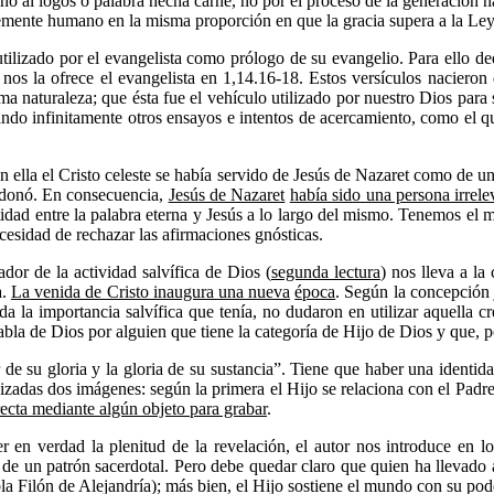
sino al logos o palabra hecha carne, no por el proceso de la generación nat
plemente humano en la misma proporción en que la gracia supera a la Le
ilizado por el evangelista como prólogo de su evangelio. Para ello de
nos la ofrece el evangelista en 1,14.16-18. Estos versículos nacieron
 naturaleza; que ésta fue el vehículo utilizado por nuestro Dios para su
ando infinitamente otros ensayos e intentos de acercamiento, como el qu
gún ella el Cristo celeste se había servido de Jesús de Nazaret como de
ndonó. En consecuencia,
Jesús de Nazaret
había sido una persona irrele
ntidad entre la palabra eterna y Jesús a lo largo del mismo. Tenemos el m
cesidad de rechazar las afirmaciones gnósticas.
ador de la actividad salvífica de Dios (
segunda lectura
) nos lleva a l
a.
La venida de Cristo inaugura una nueva
época
. Según la concepción 
da la importancia salvífica que tenía, no dudaron en utilizar aquella 
la de Dios por alguien que tiene la categoría de Hijo de Dios y que, po
de su gloria y la gloria de su sustancia”. Tiene que haber una identida
ilizadas dos imágenes: según la primera el Hijo se relaciona con el Pad
ecta mediante algún objeto para grabar
.
 en verdad la plenitud de la revelación, el autor nos introduce en lo
e de un patrón sacerdotal. Pero debe quedar claro que quien ha llevado
a Filón de Alejandría); más bien, el Hijo sostiene el mundo con su pod