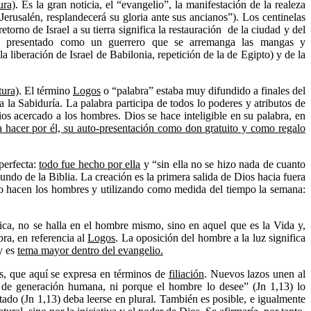
ura)
. Es la gran noticia, el “evangelio”, la manifestación de la realeza
erusalén, resplandecerá su gloria ante sus ancianos”). Los centinelas
orno de Israel a su tierra significa la restauración de la ciudad y del
es presentado como un guerrero que se arremanga las mangas y
liberación de Israel de Babilonia, repetición de la de Egipto) y de la
tura)
. El término
Logos
o “palabra” estaba muy difundido a finales del
a la Sabiduría. La palabra participa de todos lo poderes y atributos de
os acercado a los hombres. Dios se hace inteligible en su palabra, en
a hacer por él, su auto-presentación como don gratuito y como regalo
perfecta:
todo fue hecho por ella
y “sin ella no se hizo nada de cuanto
ndo de la Biblia. La creación es la primera salida de Dios hacia fuera
o hacen los hombres y utilizando como medida del tiempo la semana:
ntica, no se halla en el hombre mismo, sino en aquel que es la Vida y,
bra, en referencia al
Logos
. La oposición del hombre a la luz significa
 y es
tema mayor dentro del evangelio.
s, que aquí se expresa en términos de
filiación
. Nuevos lazos unen al
a de generación humana, ni porque el hombre lo desee” (Jn 1,13) lo
itado (Jn 1,13) deba leerse en plural. También es posible, e igualmente