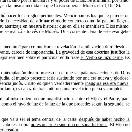
ural, sino por la iniciativa y el poder de Dios. Se afirmaría, por tanto,
y, en la misma medida en que Cristo supera a Moisés (Jn 1,16-18).
dió hacer los arreglos pertinentes. Mencionamos los que le parecieron
 de la necesidad de afirmar el modo concreto como la palabra llegó a
 aterrizaje en nuestra historia; que en ella se manifiesta Dios mismo,
e se realizó a través de Moisés. Una corriente clara de este evangelio
 un “medium” para comunicar su revelación. La utilización duró desde el
vante
, carecía de importancia. La gravedad de esta doctrina justifica la
ejor resumen sobre el particular en la frase
El Verbo se hizo carne
. Es
a contemplación de un proceso en el que las palabras-acciones de Dios
judía, el mundo presente sería sustituido por una era nueva y gloriosa.
creencia judía. Cristo es quien verdaderamente
inaugura esa era nueva
.
r tanto, es capaz de transmitirnos una revelación plena y completa.
d –al mismo tiempo que una distinción- entre el Hijo y el Padre, para
re como
el rayo de luz de la luz de la que procede
; según la segunda, se
 que va a ser el tema central de la carta:
después de haber hecho la
 a cabo esta obra
no es una idea sino una persona histórica
. El Hijo no
er creador.