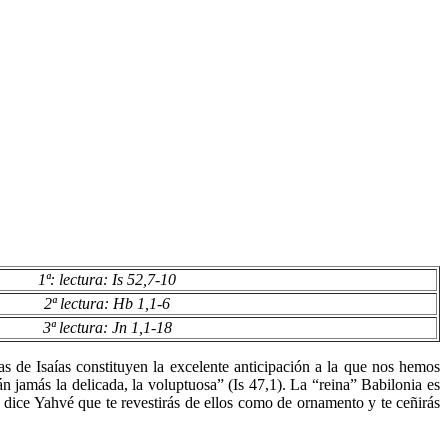
1ª: lectura: Is 52,7-10
2ª lectura: Hb 1,1-6
3ª lectura: Jn 1,1-18
s de Isaías constituyen la excelente anticipación a la que nos hemos
rán jamás la delicada, la voluptuosa” (Is 47,1). La “reina” Babilonia es
a, dice Yahvé que te revestirás de ellos como de ornamento y te ceñirás