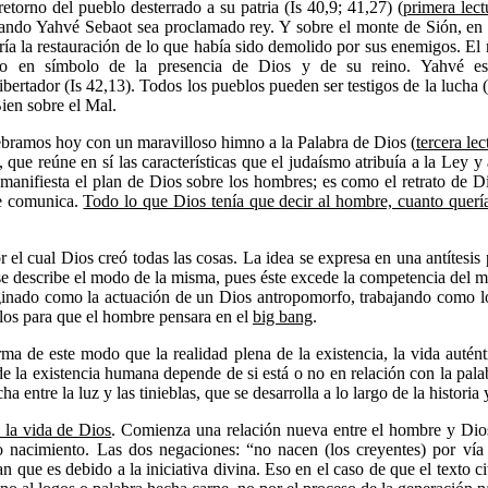
retorno del pueblo desterrado a su patria (Is 40,9; 41,27) (
primera lect
cuando Yahvé Sebaot sea proclamado rey. Y sobre el monte de Sión, en J
ía la restauración de lo que había sido demolido por sus enemigos. El ret
rtido en símbolo de la presencia de Dios y de su reino. Yahvé 
dor (Is 42,13). Todos los pueblos pueden ser testigos de la lucha (la 
Bien sobre el Mal.
elebramos hoy con un maravilloso himno a la Palabra de Dios (
tercera lec
 que reúne en sí las características que el judaísmo atribuía a la Ley y 
 manifiesta el plan de Dios sobre los hombres; es como el retrato de Di
 se comunica.
Todo lo que Dios tenía que decir al hombre, cuanto querí
 el cual Dios creó todas las cosas. La idea se expresa en una antítesis 
se describe el modo de la misma, pues éste excede la competencia del mu
aginado como la actuación de un Dios antropomorfo, trabajando como l
glos para que el hombre pensara en el
big bang
.
firma de este modo que la realidad plena de la existencia, la vida auté
 de la existencia humana depende de si está o no en relación con la pala
entre la luz y las tinieblas, que se desarrolla a lo largo de la historia
n la vida de Dios
. Comienza una relación nueva entre el hombre y Dio
o nacimiento. Las dos negaciones: “no nacen (los creyentes) por ví
n que es debido a la iniciativa divina. Eso en el caso de que el texto c