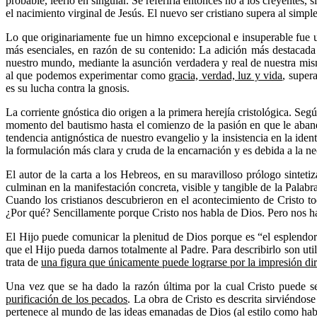
probable, leerlo en singular. Se referiría entonces no a los creyentes, 
el nacimiento virginal de Jesús. El nuevo ser cristiano supera al sim
Lo que originariamente fue un himno excepcional e insuperable fue ut
más esenciales, en razón de su contenido: La adición más destacada 
nuestro mundo, mediante la asunción verdadera y real de nuestra misma
al que podemos experimentar como
gracia, verdad, luz y vida
, super
es su lucha contra la gnosis.
La corriente gnóstica dio origen a la primera herejía cristológica. Se
momento del bautismo hasta el comienzo de la pasión en que le aba
tendencia antignóstica de nuestro evangelio y la insistencia en la ide
la formulación más clara y cruda de la encarnación y es debida a la ne
El autor de la carta a los Hebreos, en su maravilloso prólogo sintetiz
culminan en la manifestación concreta, visible y tangible de la Palabr
Cuando los cristianos descubrieron en el acontecimiento de Cristo to
¿Por qué? Sencillamente porque Cristo nos habla de Dios. Pero nos hab
El Hijo puede comunicar la plenitud de Dios porque es “el esplendor 
que el Hijo pueda darnos totalmente al Padre. Para describirlo son ut
trata de
una figura que únicamente puede lograrse por la impresión dir
Una vez que se ha dado la razón última por la cual Cristo puede ser
purificación de los pecados
. La obra de Cristo es descrita sirviéndos
pertenece al mundo de las ideas emanadas de Dios (al estilo como habl