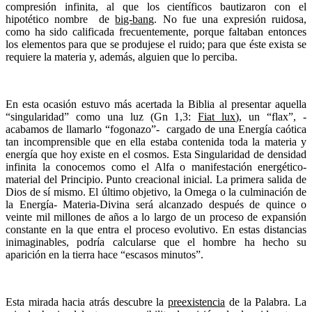
compresión infinita, al que los científicos bautizaron con el
hipotético nombre de
big-bang
. No fue una expresión ruidosa,
como ha sido calificada frecuentemente, porque faltaban entonces
los elementos para que se produjese el ruido; para que éste exista se
requiere la materia y, además, alguien que lo perciba.
En esta ocasión estuvo más acertada la Biblia al presentar aquella
“singularidad” como una luz (Gn 1,3:
Fiat lux
), un “flax”, -
acabamos de llamarlo “fogonazo”- cargado de una Energía caótica
tan incomprensible que en ella estaba contenida toda la materia y
energía que hoy existe en el cosmos. Esta Singularidad de densidad
infinita la conocemos como el Alfa o manifestación energético-
material del Principio. Punto creacional inicial. La primera salida de
Dios de sí mismo. El último objetivo, la Omega o la culminación de
la Energía- Materia-Divina será alcanzado después de quince o
veinte mil millones de años a lo largo de un proceso de expansión
constante en la que entra el proceso evolutivo. En estas distancias
inimaginables, podría calcularse que el hombre ha hecho su
aparición en la tierra hace “escasos minutos”.
Esta mirada hacia atrás descubre la
preexistencia
de la Palabra. La