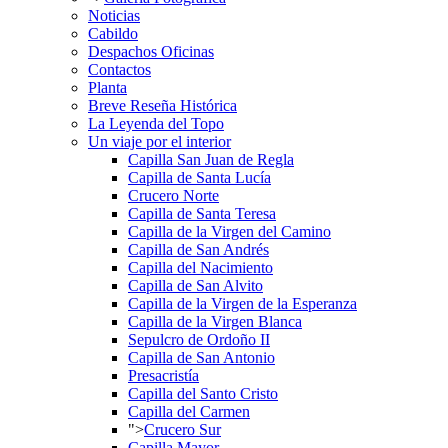
Noticias
Cabildo
Despachos Oficinas
Contactos
Planta
Breve Reseña Histórica
La Leyenda del Topo
Un viaje por el interior
Capilla San Juan de Regla
Capilla de Santa Lucía
Crucero Norte
Capilla de Santa Teresa
Capilla de la Virgen del Camino
Capilla de San Andrés
Capilla del Nacimiento
Capilla de San Alvito
Capilla de la Virgen de la Esperanza
Capilla de la Virgen Blanca
Sepulcro de Ordoño II
Capilla de San Antonio
Presacristía
Capilla del Santo Cristo
Capilla del Carmen
">
Crucero Sur
Capilla Mayor