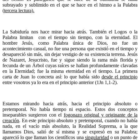
subrayado y sublimido en el que se hace en el himno a la Palabra
(
tercera lectura).
La Sabiduría nos hace mirar hacia atrás. También el Logos o la
Palabra limitan con el tiempo sin tiempo, con la eternidad. El
hombre Jesús, como Palabra única de Dios, no fue un
acontecimiento casual, no fue una persona que existió en el tiempo y
desapareció sin más, sin dejar vestigio de su existencia terrena. Jesús
de Nazaret, Jesucristo, fue y sigue siendo la rama más florida y
fecunda de un Árbol cuyas raíces se hallan profundamente clavadas
en la Eternidad; fue la misma eternidad en el tiempo. La primera
carta de Juan lo concreta así: lo que había sido
desde el principio
entre vosotros ya lo era en el principio anterior (1Jn 1,1-2).
Estamos mirando hacia atrás, hacia el principio absoluto o
pretemporal. No había tiempo ni espacio. Estos dos conceptos
inseparables surgieron con el
fogonazo original y originante de la
creación
. En este principio absoluto y pretemporal, cuando no había
nada, en el vacío más absoluto, la Realidad Suprema, a la que
llamamos Dios, salió de sí misma y se expresó en su Palabra;
apareció lo que llaman los científicos una
singularidad
o un punto de