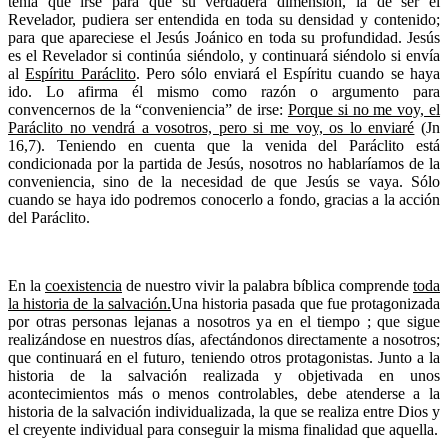
tenía que irse para que su verdadera dimensión, la de ser el
Revelador, pudiera ser entendida en toda su densidad y contenido;
para que apareciese el Jesús Joánico en toda su profundidad. Jesús
es el Revelador si continúa siéndolo, y continuará siéndolo si envía
al
Espíritu Paráclito
. Pero sólo enviará el Espíritu cuando se haya
ido. Lo afirma él mismo como razón o argumento para
convencernos de la “conveniencia” de irse:
Porque si no me voy, el
Paráclito no vendrá a vosotros, pero si me voy, os lo enviaré
(Jn
16,7). Teniendo en cuenta que la venida del Paráclito está
condicionada por la partida de Jesús, nosotros no hablaríamos de la
conveniencia, sino de la necesidad de que Jesús se vaya. Sólo
cuando se haya ido podremos conocerlo a fondo, gracias a la acción
del Paráclito.
En la
coexistencia
de nuestro vivir la palabra bíblica comprende
toda
la historia de la salvación.
Una historia pasada que fue protagonizada
por otras personas lejanas a nosotros ya en el tiempo ; que sigue
realizándose en nuestros días, afectándonos directamente a nosotros;
que continuará en el futuro, teniendo otros protagonistas. Junto a la
historia de la salvación realizada y objetivada en unos
acontecimientos más o menos controlables, debe atenderse a la
historia de la salvación individualizada, la que se realiza entre Dios y
el creyente individual para conseguir la misma finalidad que aquella.