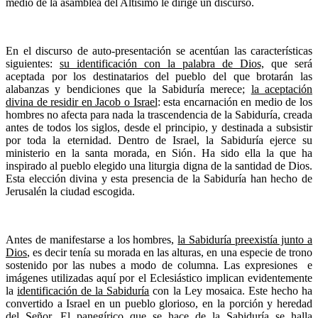
medio de la asamblea del Altísimo le dirige un discurso.
En el discurso de auto-presentación se acentúan las características
siguientes:
su identificación con la palabra de Dios,
que será
aceptada por los destinatarios del pueblo del que brotarán las
alabanzas y bendiciones que la Sabiduría merece;
la aceptación
divina de residir en Jacob o Israel
: esta encarnación en medio de los
hombres no afecta para nada la trascendencia de la Sabiduría, creada
antes de todos los siglos, desde el principio, y destinada a subsistir
por toda la eternidad. Dentro de Israel, la Sabiduría ejerce su
ministerio en la santa morada, en Sión. Ha sido ella la que ha
inspirado al pueblo elegido una liturgia digna de la santidad de Dios.
Esta elección divina y esta presencia de la Sabiduría han hecho de
Jerusalén la ciudad escogida.
Antes de manifestarse a los hombres,
la Sabiduría preexistía junto a
Dios
, es decir tenía su morada en las alturas, en una especie de trono
sostenido por las nubes a modo de columna. Las expresiones e
imágenes utilizadas aquí por el Eclesiástico implican evidentemente
la
identificación de la Sabiduría
con la Ley mosaica. Este hecho ha
convertido a Israel en un pueblo glorioso, en la porción y heredad
del Señor. El panegírico que se hace de la Sabiduría se halla