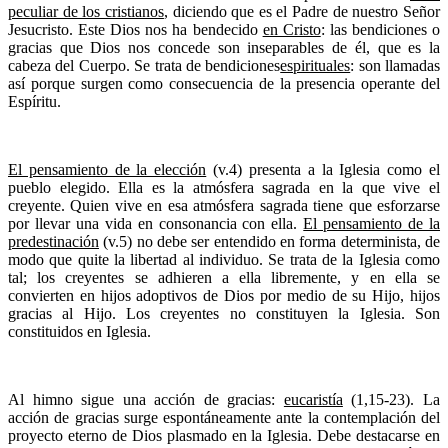
peculiar de los cristianos
, diciendo que es el Padre de nuestro Señor
Jesucristo. Este Dios nos ha bendecido
en Cristo
: las bendiciones o
gracias que Dios nos concede son inseparables de él, que es la
cabeza del Cuerpo. Se trata de bendiciones
espirituales
: son llamadas
así porque surgen como consecuencia de la presencia operante del
Espíritu.
El pensamiento de la elección
(v.4) presenta a la Iglesia como el
pueblo elegido. Ella es la atmósfera sagrada en la que vive el
creyente. Quien vive en esa atmósfera sagrada tiene que esforzarse
por llevar una vida en consonancia con ella.
El pensamiento de la
predestinación
(v.5) no debe ser entendido en forma determinista, de
modo que quite la libertad al individuo. Se trata de la Iglesia como
tal; los creyentes se adhieren a ella libremente, y en ella se
convierten en hijos adoptivos de Dios por medio de su Hijo, hijos
gracias al Hijo. Los creyentes no constituyen la Iglesia. Son
constituidos en Iglesia.
Al himno sigue una acción de gracias:
eucaristía
(1,15-23). La
acción de gracias surge espontáneamente ante la contemplación del
proyecto eterno de Dios plasmado en la Iglesia. Debe destacarse en