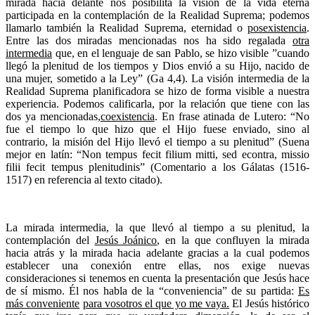
mirada hacia delante nos posibilita la visión de la vida eterna
participada en la contemplación de la Realidad Suprema; podemos
llamarlo también la Realidad Suprema, eternidad o
posexistencia
.
Entre las dos miradas mencionadas nos ha sido regalada
otra
intermedia
que, en el lenguaje de san Pablo, se hizo visible ”cuando
llegó la plenitud de los tiempos y Dios envió a su Hijo, nacido de
una mujer, sometido a la Ley” (Ga 4,4). La visión intermedia de la
Realidad Suprema planificadora se hizo de forma visible a nuestra
experiencia. Podemos calificarla, por la relación que tiene con las
dos ya mencionadas,
coexistencia
. En frase atinada de Lutero: “No
fue el tiempo lo que hizo que el Hijo fuese enviado, sino al
contrario, la misión del Hijo llevó el tiempo a su plenitud” (Suena
mejor en latín: “Non tempus fecit filium mitti, sed econtra, missio
filii fecit tempus plenitudinis” (Comentario a los Gálatas (1516-
1517) en referencia al texto citado).
La mirada intermedia, la que llevó al tiempo a su plenitud, la
contemplación del
Jesús Joánico
, en la que confluyen la mirada
hacia atrás y la mirada hacia adelante gracias a la cual podemos
establecer una conexión entre ellas, nos exige nuevas
consideraciones si tenemos en cuenta la presentación que Jesús hace
de sí mismo. Él nos habla de la “conveniencia” de su partida:
Es
más conveniente
para vosotros el que yo me vaya.
El Jesús histórico