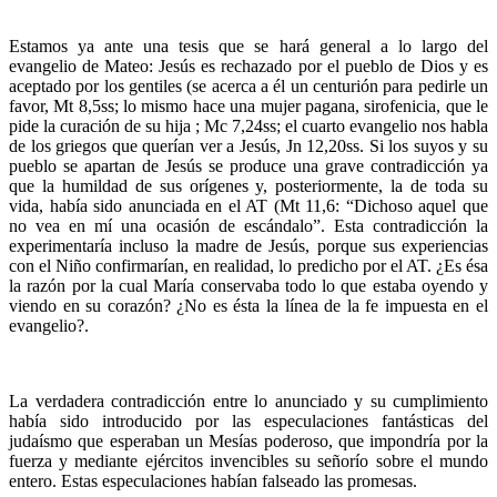
Estamos ya ante una tesis que se hará general a lo largo del
evangelio de Mateo: Jesús es rechazado por el pueblo de Dios y es
aceptado por los gentiles (se acerca a él un centurión para pedirle un
favor, Mt 8,5ss; lo mismo hace una mujer pagana, sirofenicia, que le
pide la curación de su hija ; Mc 7,24ss; el cuarto evangelio nos habla
de los griegos que querían ver a Jesús, Jn 12,20ss. Si los suyos y su
pueblo se apartan de Jesús se produce una grave contradicción ya
que la humildad de sus orígenes y, posteriormente, la de toda su
vida, había sido anunciada en el AT (Mt 11,6: “Dichoso aquel que
no vea en mí una ocasión de escándalo”. Esta contradicción la
experimentaría incluso la madre de Jesús, porque sus experiencias
con el Niño confirmarían, en realidad, lo predicho por el AT. ¿Es ésa
la razón por la cual María conservaba todo lo que estaba oyendo y
viendo en su corazón? ¿No es ésta la línea de la fe impuesta en el
evangelio?.
La verdadera contradicción entre lo anunciado y su cumplimiento
había sido introducido por las especulaciones fantásticas del
judaísmo que esperaban un Mesías poderoso, que impondría por la
fuerza y mediante ejércitos invencibles su señorío sobre el mundo
entero. Estas especulaciones habían falseado las promesas.