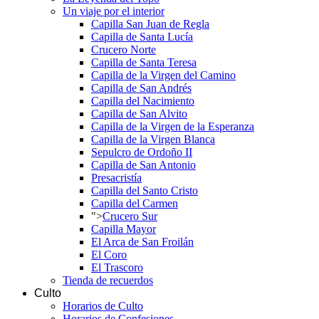
Un viaje por el interior
Capilla San Juan de Regla
Capilla de Santa Lucía
Crucero Norte
Capilla de Santa Teresa
Capilla de la Virgen del Camino
Capilla de San Andrés
Capilla del Nacimiento
Capilla de San Alvito
Capilla de la Virgen de la Esperanza
Capilla de la Virgen Blanca
Sepulcro de Ordoño II
Capilla de San Antonio
Presacristía
Capilla del Santo Cristo
Capilla del Carmen
">
Crucero Sur
Capilla Mayor
El Arca de San Froilán
El Coro
El Trascoro
Tienda de recuerdos
Culto
Horarios de Culto
Horarios de Confesiones