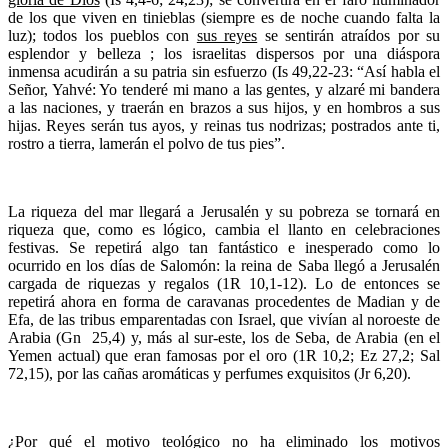
de los que viven en tinieblas (siempre es de noche cuando falta la
luz); todos los pueblos con
sus reyes
se sentirán atraídos por su
esplendor y belleza ; los israelitas dispersos por una diáspora
inmensa acudirán a su patria sin esfuerzo (Is 49,22-23: “Así habla el
Señor, Yahvé: Yo tenderé mi mano a las gentes, y alzaré mi bandera
a las naciones, y traerán en brazos a sus hijos, y en hombros a sus
hijas. Reyes serán tus ayos, y reinas tus nodrizas; postrados ante ti,
rostro a tierra, lamerán el polvo de tus pies”.
La riqueza del mar llegará a Jerusalén y su pobreza se tornará en
riqueza que, como es lógico, cambia el llanto en celebraciones
festivas. Se repetirá algo tan fantástico e inesperado como lo
ocurrido en los días de Salomón: la reina de Saba llegó a Jerusalén
cargada de riquezas y regalos (1R 10,1-12). Lo de entonces se
repetirá ahora en forma de caravanas procedentes de Madian y de
Efa, de las tribus emparentadas con Israel, que vivían al noroeste de
Arabia (Gn 25,4) y, más al sur-este, los de Seba, de Arabia (en el
Yemen actual) que eran famosas por el oro (1R 10,2; Ez 27,2; Sal
72,15), por las cañas aromáticas y perfumes exquisitos (Jr 6,20).
¿Por qué el motivo teológico no ha eliminado los motivos