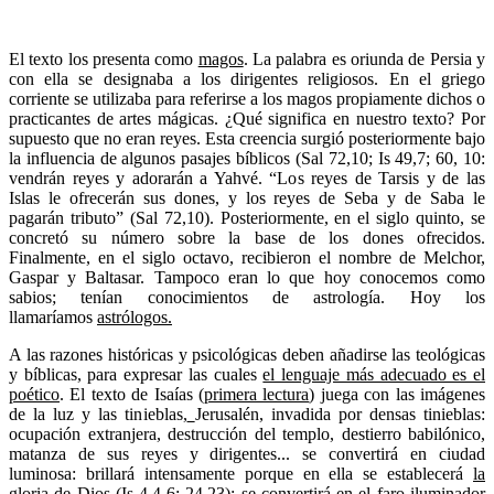
El texto los presenta como
magos
. La palabra es oriunda de Persia y
con ella se designaba a los dirigentes religiosos. En el griego
corriente se utilizaba para referirse a los magos propiamente dichos o
practicantes de artes mágicas. ¿Qué significa en nuestro texto? Por
supuesto que no eran reyes. Esta creencia surgió posteriormente bajo
la influencia de algunos pasajes bíblicos (Sal 72,10; Is 49,7; 60, 10:
vendrán reyes y adorarán a Yahvé. “Los reyes de Tarsis y de las
Islas le ofrecerán sus dones, y los reyes de Seba y de Saba le
pagarán tributo” (Sal 72,10). Posteriormente, en el siglo quinto, se
concretó su número sobre la base de los dones ofrecidos.
Finalmente, en el siglo octavo, recibieron el nombre de Melchor,
Gaspar y Baltasar. Tampoco eran lo que hoy conocemos como
sabios; tenían conocimientos de astrología. Hoy los
llamaríamos
astrólogos.
A las razones históricas y psicológicas deben añadirse las teológicas
y bíblicas, para expresar las cuales
el lenguaje más adecuado es el
poético
. El texto de Isaías (
primera lectura
) juega con las imágenes
de la luz y las tinieblas,
Jerusalén, invadida por densas tinieblas:
ocupación extranjera, destrucción del templo, destierro babilónico,
matanza de sus reyes y dirigentes... se convertirá en ciudad
luminosa: brillará intensamente porque en ella se establecerá
la
gloria de Dios
(Is 4,4-6; 24,23); se convertirá en el faro iluminador