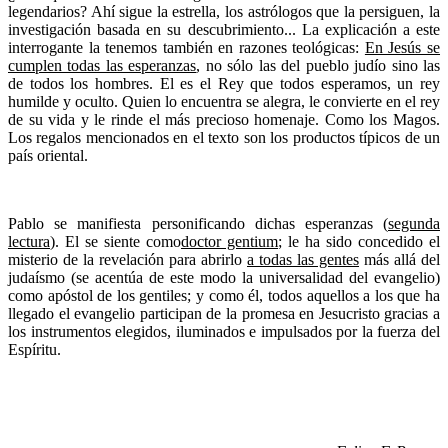
legendarios? Ahí sigue la estrella, los astrólogos que la persiguen, la
investigación basada en su descubrimiento... La explicación a este
interrogante la tenemos también en razones teológicas:
En Jesús se
cumplen todas las esperanzas
, no sólo las del pueblo judío sino las
de todos los hombres. El es el Rey que todos esperamos, un rey
humilde y oculto. Quien lo encuentra se alegra, le convierte en el rey
de su vida y le rinde el más precioso homenaje. Como los Magos.
Los regalos mencionados en el texto son los productos típicos de un
país oriental.
Pablo se manifiesta personificando dichas esperanzas (
segunda
lectura
). El se siente como
doctor gentium
; le ha sido concedido el
misterio de la revelación para abrirlo
a todas las gentes
más allá del
judaísmo (se acentúa de este modo la universalidad del evangelio)
como apóstol de los gentiles; y como él, todos aquellos a los que ha
llegado el evangelio participan de la promesa en Jesucristo gracias a
los instrumentos elegidos, iluminados e impulsados por la fuerza del
Espíritu.