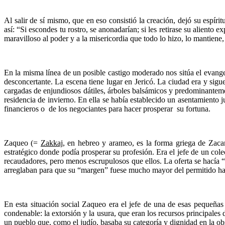
Al salir de sí mismo, que en eso consistió la creación, dejó su espír
así: “Si escondes tu rostro, se anonadarían; si les retirase su aliento 
maravilloso al poder y a la misericordia que todo lo hizo, lo mantien
En la misma línea de un posible castigo moderado nos sitúa el evange
desconcertante. La escena tiene lugar en Jericó. La ciudad era y sigu
cargadas de enjundiosos dátiles, árboles balsámicos y predominantemen
residencia de invierno. En ella se había establecido un asentamiento 
financieros o de los negociantes para hacer prosperar su fortuna.
Zaqueo (=
Zakkaj
, en hebreo y arameo, es la forma griega de Zacar
estratégico donde podía prosperar su profesión. Era el jefe de un col
recaudadores, pero menos escrupulosos que ellos. La oferta se hacía “p
arreglaban para que su “margen” fuese mucho mayor del permitido hac
En esta situación social Zaqueo era el jefe de una de esas pequeña
condenable: la extorsión y la usura, que eran los recursos principales
un pueblo que, como el judío, basaba su categoría y dignidad en la ob