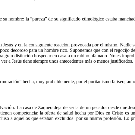
de su nombre: la “pureza” de su significado etimológico estaba manchad
on Jesús y en la consiguiente reacción provocada por el mismo. Nadie s
 y poco decoroso para un hombre rico. Suponemos que con el regocijo de 
 una gran distinción hospedar en casa a un rabino afamado. No es impro
ver a Jesús tiene siempre unos antecedentes más o menos justificados.
“murmuración” hecha, muy probablemente, por el puritanismo fariseo, aunq
salvación. La casa de Zaqueo deja de ser la de un pecador desde que Jes
ienen competencia; la oferta de salud hecha por Dios en Cristo es un
luso a aquellos que estaban excluidos por su misma profesión. Lo pri