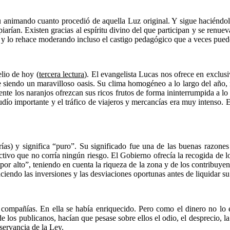
itu animando cuanto procedió de aquella Luz original. Y sigue haciéndol
expiarían. Existen gracias al espíritu divino del que participan y se ren
e, y lo rehace moderando incluso el castigo pedagógico que a veces pue
lio de hoy (
tercera lectura
). El evangelista Lucas nos ofrece en exclus
e siendo un maravilloso oasis. Su clima homogéneo a lo largo del año, n
te los naranjos ofrezcan sus ricos frutos de forma ininterrumpida a lo
judío importante y el tráfico de viajeros y mercancías era muy intenso. 
ías) y significa “puro”. Su significado fue una de las buenas razones 
ectivo que no corría ningún riesgo. El Gobierno ofrecía la recogida de
or alto”, teniendo en cuenta la riqueza de la zona y de los contribuyen
iendo las inversiones y las desviaciones oportunas antes de liquidar 
s compañías. En ella se había enriquecido. Pero como el dinero no lo
 de los publicanos, hacían que pesase sobre ellos el odio, el desprecio, 
servancia de la Ley.