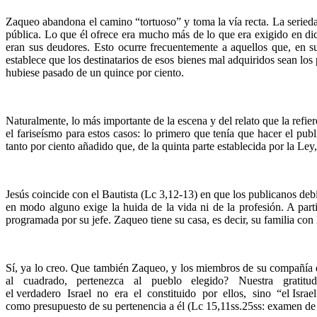
Zaqueo abandona el camino “tortuoso” y toma la vía recta. La serieda
pública. Lo que él ofrece era mucho más de lo que era exigido en dic
eran sus deudores. Esto ocurre frecuentemente a aquellos que, en s
establece que los destinatarios de esos bienes mal adquiridos sean lo
hubiese pasado de un quince por ciento.
Naturalmente, lo más importante de la escena y del relato que la refier
el fariseísmo para estos casos: lo primero que tenía que hacer el pu
tanto por ciento añadido que, de la quinta parte establecida por la Ley
Jesús coincide con el Bautista (Lc 3,12-13) en que los publicanos debía
en modo alguno exige la huida de la vida ni de la profesión. A par
programada por su jefe. Zaqueo tiene su casa, es decir, su familia con
Sí, ya lo creo. Que también Zaqueo, y los miembros de su compañía d
al cuadrado, pertenezca al pueblo elegido? Nuestra gratit
el verdadero Israel no era el constituido por ellos, sino “el Israel
como presupuesto de su pertenencia a él (Lc 15,11ss.25ss: examen de l