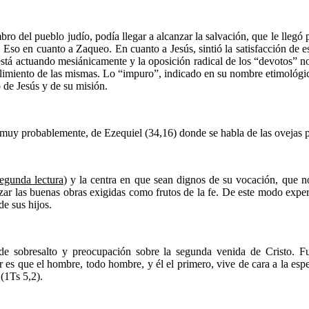
o del pueblo judío, podía llegar a alcanzar la salvación, que le llegó 
. Eso en cuanto a Zaqueo. En cuanto a Jesús, sintió la satisfacción de 
está actuando mesiánicamente y la oposición radical de los “devotos” no
mplimiento de las mismas. Lo “impuro”, indicado en su nombre etimológic
 de Jesús y de su misión.
 muy probablemente, de Ezequiel (34,16) donde se habla de las ovejas p
egunda lectura
) y la centra en que sean dignos de su vocación, que no 
izar las buenas obras exigidas como frutos de la fe. De este modo experi
de sus hijos.
 de sobresalto y preocupación sobre la segunda venida de Cristo. F
r es que el hombre, todo hombre, y él el primero, vive de cara a la espe
(1Ts 5,2).