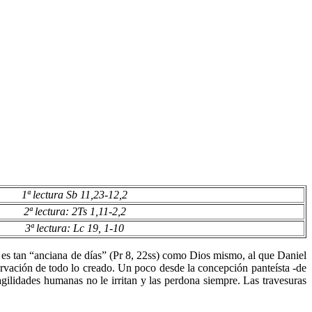
1ª lectura Sb 11,23-12,2
2ª lectura: 2Ts 1,11-2,2
3ª lectura: Lc 19, 1-10
 es tan “anciana de días” (Pr 8, 22ss) como Dios mismo, al que Daniel
servación de todo lo creado. Un poco desde la concepción panteísta -de
gilidades humanas no le irritan y las perdona siempre. Las travesuras