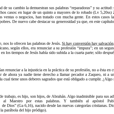
d de su cambio la demuestran sus palabras “reparadoras” y su actitud: s
hos casos: en lugar de un quinto a mayores de lo robado (Lv 5,20ss) Z
us ventas o negocios, han tratado con mucha gente. En estos casos la 
s pobres. De nuevo cabe destacar su generosidad ya que, en este capítul
e, nos lo ofrecen las palabras de Jesús.
Si hay conversión hay salvación
blicano, según ellos, era renunciar a su profesión “impura”; en un segu
, en los tiempos de Jesús había sido subida a la cuarta parte; sólo despu
n renunciar a la injusticia en la práctica de su profesión, no a ésta en c
tir de ahora ya nadie tiene derecho a llamar pecador a Zaqueo, ni a 
 la cual tiene unos deberes sagrados que está obligado a cumplir. ¿Algo 
e trabajo, es hijo, son hijos, de Abrahán. Algo inadmisible para sus 
ud al Maestro por estas palabras. Y también al apóstol Pabl
 de Dios” (Ga 6,16), nacido desde las nuevas categorías cristianas. Dio
a parábola del hijo pródigo).