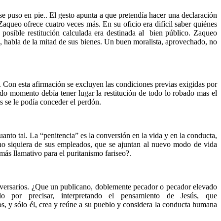
e puso en pie.. El gesto apunta a que pretendía hacer una declaración
aqueo ofrece cuatro veces más. En su oficio era difícil saber quiénes
posible restitución calculada era destinada al bien público. Zaqueo
o, habla de la mitad de sus bienes. Un buen moralista, aprovechado, no
. Con esta afirmación se excluyen las condiciones previas exigidas por
ndo momento debía tener lugar la restitución de todo lo robado mas el
és se le podía conceder el perdón.
uanto tal. La “penitencia” es la conversión en la vida y en la conducta,
uno siquiera de sus empleados, que se ajuntan al nuevo modo de vida
más llamativo para el puritanismo fariseo?.
adversarios. ¿Que un publicano, doblemente pecador o pecador elevado
o por precisar, interpretando el pensamiento de Jesús, que
s, y sólo él, crea y reúne a su pueblo y considera la conducta humana