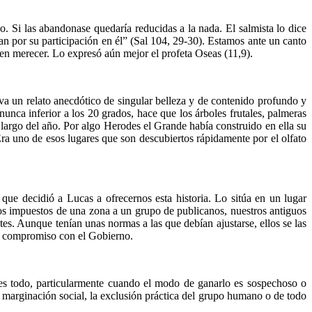
o. Si las abandonase quedaría reducidas a la nada. El salmista lo dice
uevan por su participación en él” (Sal 104, 29-30). Estamos ante un canto
den merecer. Lo expresó aún mejor el profeta Oseas (11,9).
iva un relato anecdótico de singular belleza y de contenido profundo y
unca inferior a los 20 grados, hace que los árboles frutales, palmeras
 largo del año. Por algo Herodes el Grande había construido en ella su
Era uno de esos lugares que son descubiertos rápidamente por el olfato
que decidió a Lucas a ofrecernos esta historia. Lo sitúa en un lugar
 los impuestos de una zona a un grupo de publicanos, nuestros antiguos
tes. Aunque tenían unas normas a las que debían ajustarse, ellos se las
su compromiso con el Gobierno.
 es todo, particularmente cuando el modo de ganarlo es sospechoso o
la marginación social, la exclusión práctica del grupo humano o de todo