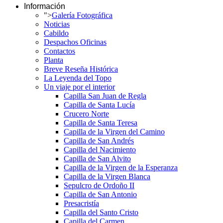
Información
">
Galería Fotográfica
Noticias
Cabildo
Despachos Oficinas
Contactos
Planta
Breve Reseña Histórica
La Leyenda del Topo
Un viaje por el interior
Capilla San Juan de Regla
Capilla de Santa Lucía
Crucero Norte
Capilla de Santa Teresa
Capilla de la Virgen del Camino
Capilla de San Andrés
Capilla del Nacimiento
Capilla de San Alvito
Capilla de la Virgen de la Esperanza
Capilla de la Virgen Blanca
Sepulcro de Ordoño II
Capilla de San Antonio
Presacristía
Capilla del Santo Cristo
Capilla del Carmen