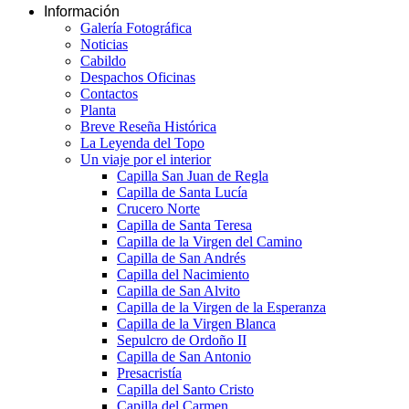
Información
Galería Fotográfica
Noticias
Cabildo
Despachos Oficinas
Contactos
Planta
Breve Reseña Histórica
La Leyenda del Topo
Un viaje por el interior
Capilla San Juan de Regla
Capilla de Santa Lucía
Crucero Norte
Capilla de Santa Teresa
Capilla de la Virgen del Camino
Capilla de San Andrés
Capilla del Nacimiento
Capilla de San Alvito
Capilla de la Virgen de la Esperanza
Capilla de la Virgen Blanca
Sepulcro de Ordoño II
Capilla de San Antonio
Presacristía
Capilla del Santo Cristo
Capilla del Carmen