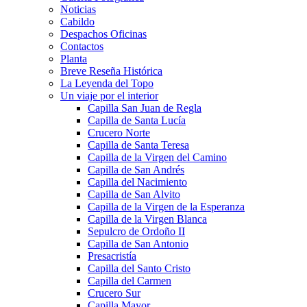
Noticias
Cabildo
Despachos Oficinas
Contactos
Planta
Breve Reseña Histórica
La Leyenda del Topo
Un viaje por el interior
Capilla San Juan de Regla
Capilla de Santa Lucía
Crucero Norte
Capilla de Santa Teresa
Capilla de la Virgen del Camino
Capilla de San Andrés
Capilla del Nacimiento
Capilla de San Alvito
Capilla de la Virgen de la Esperanza
Capilla de la Virgen Blanca
Sepulcro de Ordoño II
Capilla de San Antonio
Presacristía
Capilla del Santo Cristo
Capilla del Carmen
Crucero Sur
Capilla Mayor