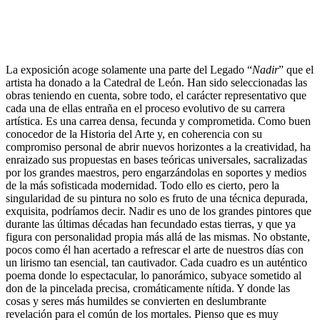
La exposición acoge solamente una parte del Legado “
Nadir
” que el
artista ha donado a la Catedral de León. Han sido seleccionadas las
obras teniendo en cuenta, sobre todo, el carácter representativo que
cada una de ellas entraña en el proceso evolutivo de su carrera
artística. Es una carrea densa, fecunda y comprometida. Como buen
conocedor de la Historia del Arte y, en coherencia con su
compromiso personal de abrir nuevos horizontes a la creatividad, ha
enraizado sus propuestas en bases teóricas universales, sacralizadas
por los grandes maestros, pero engarzándolas en soportes y medios
de la más sofisticada modernidad. Todo ello es cierto, pero la
singularidad de su pintura no solo es fruto de una técnica depurada,
exquisita, podríamos decir. Nadir es uno de los grandes pintores que
durante las últimas décadas han fecundado estas tierras, y que ya
figura con personalidad propia más allá de las mismas. No obstante,
pocos como él han acertado a refrescar el arte de nuestros días con
un lirismo tan esencial, tan cautivador. Cada cuadro es un auténtico
poema donde lo espectacular, lo panorámico, subyace sometido al
don de la pincelada precisa, cromáticamente nítida. Y donde las
cosas y seres más humildes se convierten en deslumbrante
revelación para el común de los mortales. Pienso que es muy