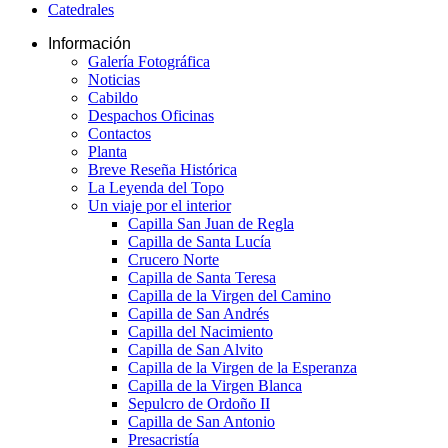
Catedrales
Información
Galería Fotográfica
Noticias
Cabildo
Despachos Oficinas
Contactos
Planta
Breve Reseña Histórica
La Leyenda del Topo
Un viaje por el interior
Capilla San Juan de Regla
Capilla de Santa Lucía
Crucero Norte
Capilla de Santa Teresa
Capilla de la Virgen del Camino
Capilla de San Andrés
Capilla del Nacimiento
Capilla de San Alvito
Capilla de la Virgen de la Esperanza
Capilla de la Virgen Blanca
Sepulcro de Ordoño II
Capilla de San Antonio
Presacristía