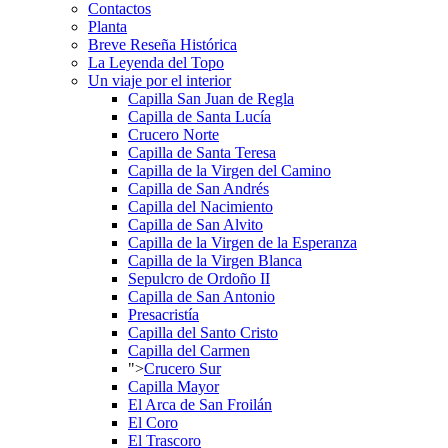
Contactos
Planta
Breve Reseña Histórica
La Leyenda del Topo
Un viaje por el interior
Capilla San Juan de Regla
Capilla de Santa Lucía
Crucero Norte
Capilla de Santa Teresa
Capilla de la Virgen del Camino
Capilla de San Andrés
Capilla del Nacimiento
Capilla de San Alvito
Capilla de la Virgen de la Esperanza
Capilla de la Virgen Blanca
Sepulcro de Ordoño II
Capilla de San Antonio
Presacristía
Capilla del Santo Cristo
Capilla del Carmen
">
Crucero Sur
Capilla Mayor
El Arca de San Froilán
El Coro
El Trascoro