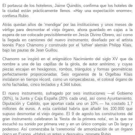
El portavoz de los hoteleros, Jaime Quindós, confirma que los hoteles de
la ciudad están prácticamente llenos. «Hay una expectación enorme»,
confiesa Rubio.
Atrás quedan años de ‘mendigar’ por las instituciones y unos meses de
vértigo para desmontar el viejo órgano, ahora guardado en cajas a la
espera de ser colocado previsiblemente en Jesús Divino Obrero, así como
la llegada en camiones del nuevo instrumento, diseñado por el artista
leonés Paco Chamorro y construido por el ‘luthier’ alemán Philipp Klais,
bajo las pautas de Jean Guillou.
Chamorro se inspiró en el enigmático Nacimiento del siglo XV que da
nombre a una de las capillas de la girola, de autor anónimo, y cuyas
piezas encajan en hexágonos, rombos, triángulos y formas geométricas
perfectamente proporcionadas. Seis organeros de la Orgelbau Klais
instalaron en tiempo récord, como un rompecabezas, el colosal órgano de
ocho fachadas, cinco teclados y 4.344 tubos.
El nuevo instrumento, sufragado por seis instituciones —el Gobierno
(30%), la Junta y Caja España (20% cada una), así como Ayuntamiento,
Diputación y Cabildo, que aportan cada uno un 10%.— ha costado 1,7
millones de euros. A esta cantidad habría que añadir los 100.000 que
supuso desmontar el viejo órgano. El 9 de agosto los constructores del
gran instrumento celebraron la ‘fiesta de la primera nota’, en la que se
escuchó su sonido por primera vez y en un único compás: un Do largo y
poderoso. Así comenzaba la ‘ceremonia’ de armonización de un órgano
único en Europa. «Habrá un antes y después», promete Rubio.