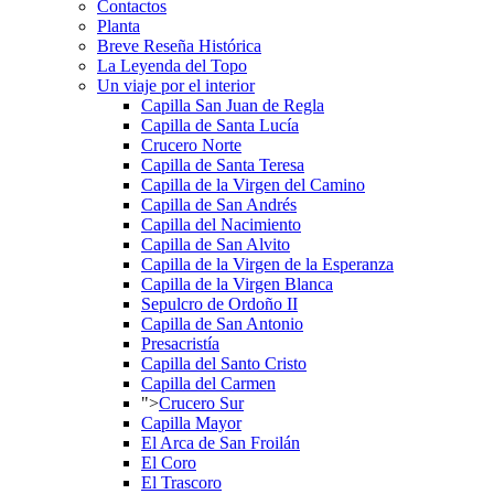
Contactos
Planta
Breve Reseña Histórica
La Leyenda del Topo
Un viaje por el interior
Capilla San Juan de Regla
Capilla de Santa Lucía
Crucero Norte
Capilla de Santa Teresa
Capilla de la Virgen del Camino
Capilla de San Andrés
Capilla del Nacimiento
Capilla de San Alvito
Capilla de la Virgen de la Esperanza
Capilla de la Virgen Blanca
Sepulcro de Ordoño II
Capilla de San Antonio
Presacristía
Capilla del Santo Cristo
Capilla del Carmen
">
Crucero Sur
Capilla Mayor
El Arca de San Froilán
El Coro
El Trascoro