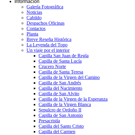
Información
Galería Fotográfica
Noticias
Cabildo
Despachos Oficinas
Contactos
Planta
Breve Reseña Histórica
La Leyenda del Topo
Un viaje por el interior
Capilla San Juan de Regla
Capilla de Santa Lucía
Crucero Norte
Capilla de Santa Teresa
Capilla de la Virgen del Camino
Capilla de San Andrés
Capilla del Nacimiento
Capilla de San Alvito
Capilla de la Virgen de la Esperanza
Capilla de la Virgen Blanca
Sepulcro de Ordoño II
Capilla de San Antonio
Presacristía
Capilla del Santo Cristo
Capilla del Carmen