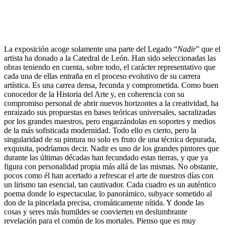
La exposición acoge solamente una parte del Legado “
Nadir
” que el
artista ha donado a la Catedral de León. Han sido seleccionadas las
obras teniendo en cuenta, sobre todo, el carácter representativo que
cada una de ellas entraña en el proceso evolutivo de su carrera
artística. Es una carrea densa, fecunda y comprometida. Como buen
conocedor de la Historia del Arte y, en coherencia con su
compromiso personal de abrir nuevos horizontes a la creatividad, ha
enraizado sus propuestas en bases teóricas universales, sacralizadas
por los grandes maestros, pero engarzándolas en soportes y medios
de la más sofisticada modernidad. Todo ello es cierto, pero la
singularidad de su pintura no solo es fruto de una técnica depurada,
exquisita, podríamos decir. Nadir es uno de los grandes pintores que
durante las últimas décadas han fecundado estas tierras, y que ya
figura con personalidad propia más allá de las mismas. No obstante,
pocos como él han acertado a refrescar el arte de nuestros días con
un lirismo tan esencial, tan cautivador. Cada cuadro es un auténtico
poema donde lo espectacular, lo panorámico, subyace sometido al
don de la pincelada precisa, cromáticamente nítida. Y donde las
cosas y seres más humildes se convierten en deslumbrante
revelación para el común de los mortales. Pienso que es muy