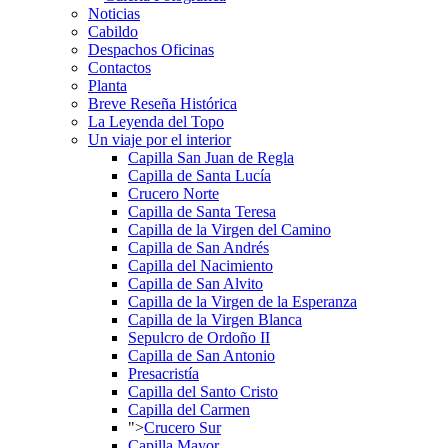
Noticias
Cabildo
Despachos Oficinas
Contactos
Planta
Breve Reseña Histórica
La Leyenda del Topo
Un viaje por el interior
Capilla San Juan de Regla
Capilla de Santa Lucía
Crucero Norte
Capilla de Santa Teresa
Capilla de la Virgen del Camino
Capilla de San Andrés
Capilla del Nacimiento
Capilla de San Alvito
Capilla de la Virgen de la Esperanza
Capilla de la Virgen Blanca
Sepulcro de Ordoño II
Capilla de San Antonio
Presacristía
Capilla del Santo Cristo
Capilla del Carmen
">
Crucero Sur
Capilla Mayor