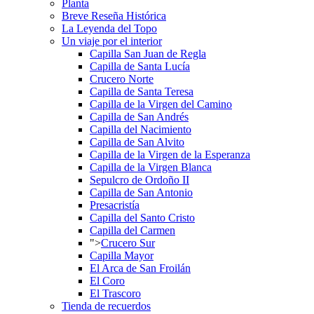
Planta
Breve Reseña Histórica
La Leyenda del Topo
Un viaje por el interior
Capilla San Juan de Regla
Capilla de Santa Lucía
Crucero Norte
Capilla de Santa Teresa
Capilla de la Virgen del Camino
Capilla de San Andrés
Capilla del Nacimiento
Capilla de San Alvito
Capilla de la Virgen de la Esperanza
Capilla de la Virgen Blanca
Sepulcro de Ordoño II
Capilla de San Antonio
Presacristía
Capilla del Santo Cristo
Capilla del Carmen
">
Crucero Sur
Capilla Mayor
El Arca de San Froilán
El Coro
El Trascoro
Tienda de recuerdos