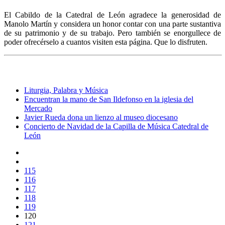
El Cabildo de la Catedral de León agradece la generosidad de
Manolo Martín y considera un honor contar con una parte sustantiva
de su patrimonio y de su trabajo. Pero también se enorgullece de
poder ofrecérselo a cuantos visiten esta página. Que lo disfruten.
Liturgia, Palabra y Música
Encuentran la mano de San Ildefonso en la iglesia del
Mercado
Javier Rueda dona un lienzo al museo diocesano
Concierto de Navidad de la Capilla de Música Catedral de
León
115
116
117
118
119
120
121