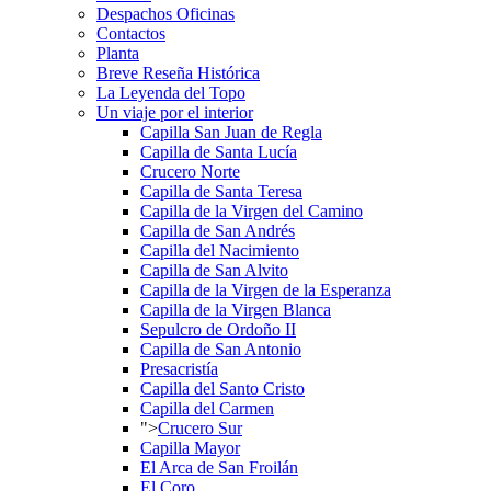
Despachos Oficinas
Contactos
Planta
Breve Reseña Histórica
La Leyenda del Topo
Un viaje por el interior
Capilla San Juan de Regla
Capilla de Santa Lucía
Crucero Norte
Capilla de Santa Teresa
Capilla de la Virgen del Camino
Capilla de San Andrés
Capilla del Nacimiento
Capilla de San Alvito
Capilla de la Virgen de la Esperanza
Capilla de la Virgen Blanca
Sepulcro de Ordoño II
Capilla de San Antonio
Presacristía
Capilla del Santo Cristo
Capilla del Carmen
">
Crucero Sur
Capilla Mayor
El Arca de San Froilán
El Coro