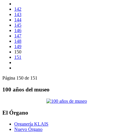
142
143
144
145
146
147
148
149
150
151
Página 150 de 151
100 años del museo
El Órgano
Organería KLAIS
Nuevo Órgano