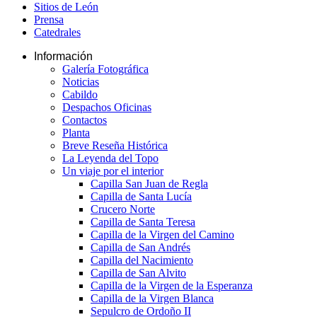
Sitios de León
Prensa
Catedrales
Información
Galería Fotográfica
Noticias
Cabildo
Despachos Oficinas
Contactos
Planta
Breve Reseña Histórica
La Leyenda del Topo
Un viaje por el interior
Capilla San Juan de Regla
Capilla de Santa Lucía
Crucero Norte
Capilla de Santa Teresa
Capilla de la Virgen del Camino
Capilla de San Andrés
Capilla del Nacimiento
Capilla de San Alvito
Capilla de la Virgen de la Esperanza
Capilla de la Virgen Blanca
Sepulcro de Ordoño II