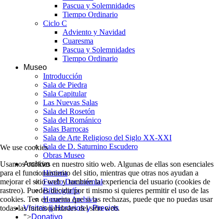
Pascua y Solemnidades
Tiempo Ordinario
Ciclo C
Adviento y Navidad
Cuaresma
Pascua y Solemnidades
Tiempo Ordinario
Museo
Introducción
Sala de Piedra
Sala Capitular
Las Nuevas Salas
Sala del Rosetón
Sala del Románico
Salas Barrocas
Sala de Arte Religioso del Siglo XX-XXI
Sala de D. Saturnino Escudero
We use cookies
Obras Museo
Usamos cookies en nuestro sitio web. Algunas de ellas son esenciales
Archivo
para el funcionamiento del sitio, mientras que otras nos ayudan a
Historia
mejorar el sitio web y también la experiencia del usuario (cookies de
Fondo Documental
rastreo). Puedes decidir por ti mismo si quieres permitir el uso de las
Bibliografía
cookies. Ten en cuenta que si las rechazas, puede que no puedas usar
Horarios Archivo
todas las funcionalidades del sitio web.
Visitas || Horarios y Precios
">
Donativo