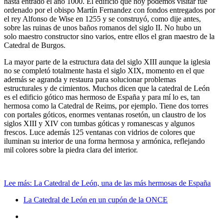
hasta entrado el año 1000. El edificio que hoy podemos visitar fue
ordenado por el obispo Martín Fernandez con fondos entregados por
el rey Alfonso de Wise en 1255 y se construyó, como dije antes,
sobre las ruinas de unos baños romanos del siglo II. No hubo un
solo maestro constructor sino varios, entre ellos el gran maestro de la
Catedral de Burgos.
La mayor parte de la estructura data del siglo XIII aunque la iglesia
no se completó totalmente hasta el siglo XIX, momento en el que
además se agranda y restaura para solucionar problemas
estructurales y de cimientos. Muchos dicen que la catedral de León
es el edificio gótico mas hermoso de España y para mí lo es, tan
hermosa como la Catedral de Reims, por ejemplo. Tiene dos torres
con portales góticos, enormes ventanas rosetón, un claustro de los
siglos XIII y XIV con tumbas góticas y romanescas y algunos
frescos. Luce además 125 ventanas con vidrios de colores que
iluminan su interior de una forma hermosa y armónica, reflejando
mil colores sobre la piedra clara del interior.
Lee más: La Catedral de León, una de las más hermosas de España
La Catedral de León en un cupón de la ONCE