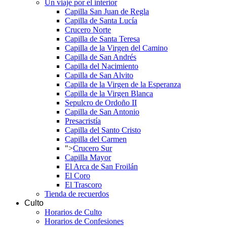
Un viaje por el interior
Capilla San Juan de Regla
Capilla de Santa Lucía
Crucero Norte
Capilla de Santa Teresa
Capilla de la Virgen del Camino
Capilla de San Andrés
Capilla del Nacimiento
Capilla de San Alvito
Capilla de la Virgen de la Esperanza
Capilla de la Virgen Blanca
Sepulcro de Ordoño II
Capilla de San Antonio
Presacristía
Capilla del Santo Cristo
Capilla del Carmen
">
Crucero Sur
Capilla Mayor
El Arca de San Froilán
El Coro
El Trascoro
Tienda de recuerdos
Culto
Horarios de Culto
Horarios de Confesiones