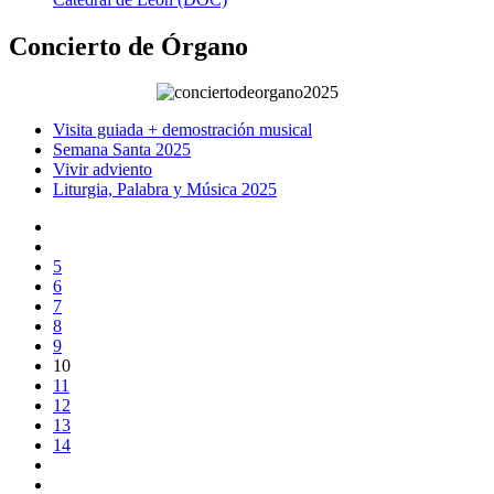
Concierto de Órgano
Visita guiada + demostración musical
Semana Santa 2025
Vivir adviento
Liturgia, Palabra y Música 2025
5
6
7
8
9
10
11
12
13
14