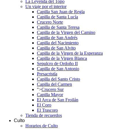
La Leyenda del Topo
Un viaje por el interior
Capilla San Juan de Regla
Capilla de Santa Lucía
Crucero Norte
Capilla de Santa Teresa
Capilla de la Virgen del Camino
Capilla de San Andrés
Capilla del Nacimiento
Capilla de San Alvito
Capilla de la Virgen de la Esperanza
Capilla de la Virgen Blanca
Sepulcro de Ordoño II
Capilla de San Antonio
Presacristía
Capilla del Santo Cristo
Capilla del Carmen
">
Crucero Sur
Capilla Mayor
El Arca de San Froilán
El Coro
El Trascoro
Tienda de recuerdos
Culto
Horarios de Culto