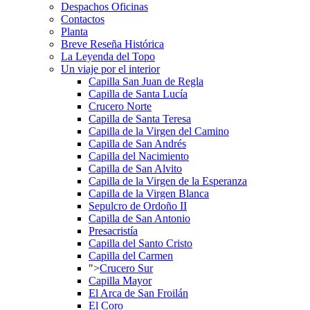
Despachos Oficinas
Contactos
Planta
Breve Reseña Histórica
La Leyenda del Topo
Un viaje por el interior
Capilla San Juan de Regla
Capilla de Santa Lucía
Crucero Norte
Capilla de Santa Teresa
Capilla de la Virgen del Camino
Capilla de San Andrés
Capilla del Nacimiento
Capilla de San Alvito
Capilla de la Virgen de la Esperanza
Capilla de la Virgen Blanca
Sepulcro de Ordoño II
Capilla de San Antonio
Presacristía
Capilla del Santo Cristo
Capilla del Carmen
">
Crucero Sur
Capilla Mayor
El Arca de San Froilán
El Coro