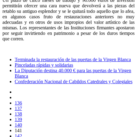
Un plazo de cinco meses de trabajo y 90.000 euros de inversión
permitirán ofercer una cara nueva que devolverá a las piezas del
retablo su antiguo esplendor y se le quitará todo aquello que lo afea,
en algunos casos fruto de restauraciones anteriores no muy
adecuadas y en otros de usos impropios del valor artístico de las
mismas. Los representantes de las Instituciones firmantes apostaron
por seguir invirtiendo en patrimonio a pesar de los duros tiempos
que corren.
Terminada la restauración de las puertas de la Virgen Blanca
Pinceladas rápidas y solidarias
La Diputación destina 40.000 € para las puertas de la Virgen
Blanca
Confederación Nacional de Cabildos Catedrales y Colegiales
136
137
138
139
140
141
142