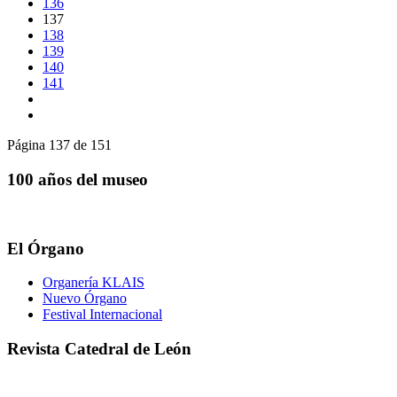
136
137
138
139
140
141
Página 137 de 151
100 años del museo
El Órgano
Organería KLAIS
Nuevo Órgano
Festival Internacional
Revista Catedral de León