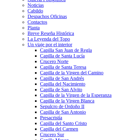
Noticias
Cabildo
Despachos Oficinas
Contactos
Planta
Breve Reseña Histórica
La Leyenda del Topo
Un viaje por el interior
Capilla San Juan de Regla
Capilla de Santa Lucía
Crucero Norte
Capilla de Santa Teresa
Capilla de la Virgen del Camino
Capilla de San Andrés
Capilla del Nacimiento
Capilla de San Alvito
Capilla de la Virgen de la Esperanza
Capilla de la Virgen Blanca
Sepulcro de Ordoño II
Capilla de San Antonio
Presacristía
Capilla del Santo Cristo
Capilla del Carmen
Crucero Sur