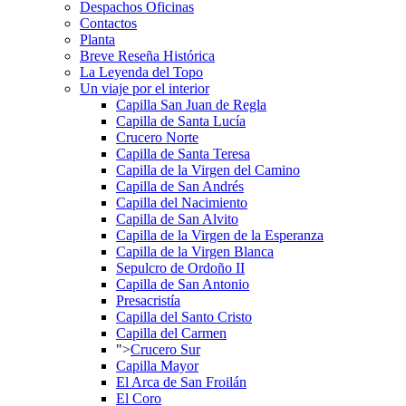
Despachos Oficinas
Contactos
Planta
Breve Reseña Histórica
La Leyenda del Topo
Un viaje por el interior
Capilla San Juan de Regla
Capilla de Santa Lucía
Crucero Norte
Capilla de Santa Teresa
Capilla de la Virgen del Camino
Capilla de San Andrés
Capilla del Nacimiento
Capilla de San Alvito
Capilla de la Virgen de la Esperanza
Capilla de la Virgen Blanca
Sepulcro de Ordoño II
Capilla de San Antonio
Presacristía
Capilla del Santo Cristo
Capilla del Carmen
">
Crucero Sur
Capilla Mayor
El Arca de San Froilán
El Coro