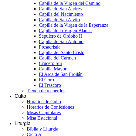
Capilla de la Virgen del Camino
Capilla de San Andrés
Capilla del Nacimiento
Capilla de San Alvito
Capilla de la Virgen de la Esperanza
Capilla de la Virgen Blanca
Sepulcro de Ordoño II
Capilla de San Antonio
Presacristía
Capilla del Santo Cristo
Capilla del Carmen
Crucero Sur
Capilla Mayor
El Arca de San Froilán
El Coro
El Trascoro
Tienda de recuerdos
Culto
Horarios de Culto
Horarios de Confesiones
Misas Capitulares
Misa Estacional
Liturgia
Biblia y Liturgia
Ciclo A