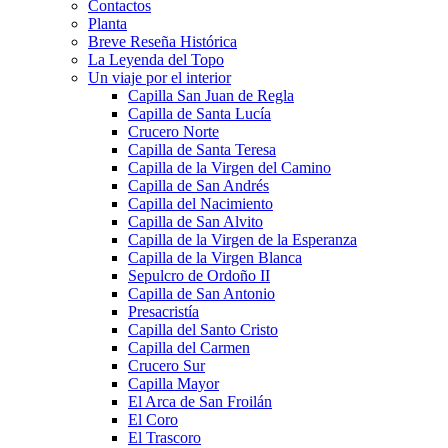
Contactos
Planta
Breve Reseña Histórica
La Leyenda del Topo
Un viaje por el interior
Capilla San Juan de Regla
Capilla de Santa Lucía
Crucero Norte
Capilla de Santa Teresa
Capilla de la Virgen del Camino
Capilla de San Andrés
Capilla del Nacimiento
Capilla de San Alvito
Capilla de la Virgen de la Esperanza
Capilla de la Virgen Blanca
Sepulcro de Ordoño II
Capilla de San Antonio
Presacristía
Capilla del Santo Cristo
Capilla del Carmen
Crucero Sur
Capilla Mayor
El Arca de San Froilán
El Coro
El Trascoro