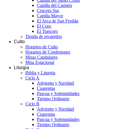
Capilla del Santo Cristo
Capilla del Carmen
Crucero Sur
Capilla Mayor
El Arca de San Froilán
El Coro
El Trascoro
Tienda de recuerdos
Culto
Horarios de Culto
Horarios de Confesiones
Misas Capitulares
Misa Estacional
Liturgia
Biblia y Liturgia
Ciclo A
Adviento y Navidad
Cuaresma
Pascua y Solemnidades
Tiempo Ordinario
Ciclo B
Adviento y Navidad
Cuaresma
Pascua y Solemnidades
Tiempo Ordinario