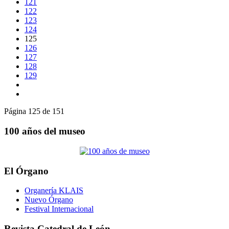
121
122
123
124
125
126
127
128
129
Página 125 de 151
100 años del museo
El Órgano
Organería KLAIS
Nuevo Órgano
Festival Internacional
Revista Catedral de León