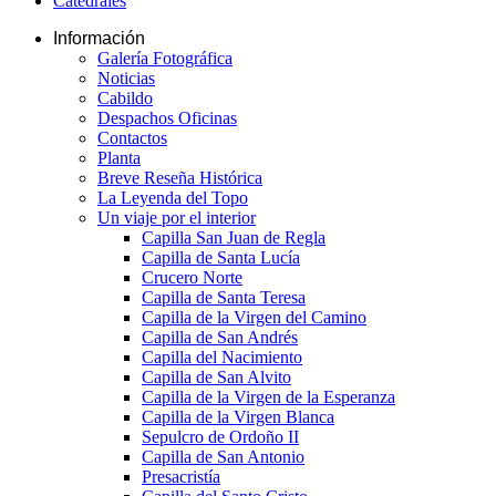
Catedrales
Información
Galería Fotográfica
Noticias
Cabildo
Despachos Oficinas
Contactos
Planta
Breve Reseña Histórica
La Leyenda del Topo
Un viaje por el interior
Capilla San Juan de Regla
Capilla de Santa Lucía
Crucero Norte
Capilla de Santa Teresa
Capilla de la Virgen del Camino
Capilla de San Andrés
Capilla del Nacimiento
Capilla de San Alvito
Capilla de la Virgen de la Esperanza
Capilla de la Virgen Blanca
Sepulcro de Ordoño II
Capilla de San Antonio
Presacristía